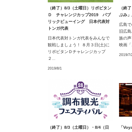
（終了）8/3（土曜日）リポビタン
（終了
Ｄ チャレンジカップ2019 パブ
ぶみ」
リックビューイング 日本代表対
広島で
トンガ代表
旧広島
日本代表対トンガ代表をみんなで
族の声
観戦しましょう！ ８月３日(土)に
映画「.
リポビタンＤチャレンジカップ
2019/7/
２...
2019/8/1
（終了）8/3（土曜日）・8/4（日
「Vo