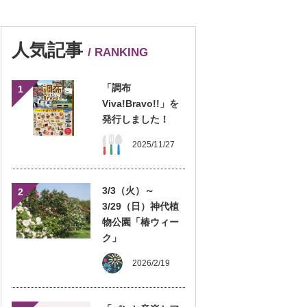
人気記事
/ RANKING
「調布
1
Viva!Bravo!!」を
発行しました！
2025/11/27
3/3（火）～
2
3/29（日）神代植
物公園「椿ウィー
ク」
2026/2/19