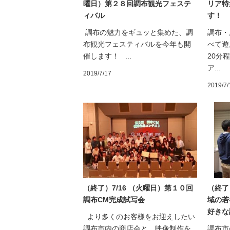
曜日）第２８回調布観光フェステ
リア特
ィバル
す！
調布の魅力をギュッと集めた、調
調布・
布観光フェスティバルを今年も開
べて遊
催します！ ...
20分
ア...
2019/7/17
2019/7/
（終了）7/16 （火曜日）第１０回
（終了
調布CM完成試写会
域の若
好きな
より多くのお客様をお迎えしたい
調布市内の商店会と，映像制作を
調布市