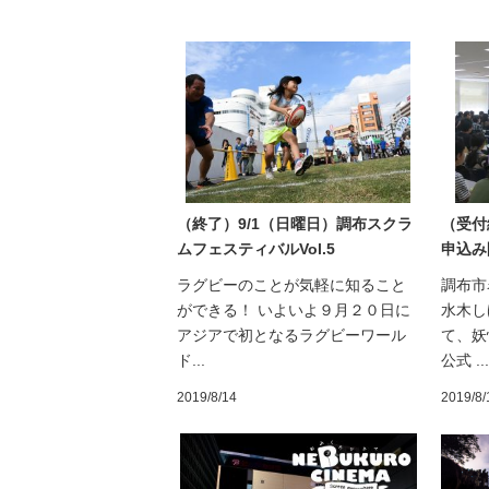
（終了）9/1（日曜日）調布スクラ
（受付
ムフェスティバルVol.5
申込み
ラグビーのことが気軽に知ること
調布市
ができる！ いよいよ９月２０日に
水木し
アジアで初となるラグビーワール
て、妖
ド...
公式 ...
2019/8/14
2019/8/