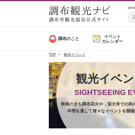
調布
イベント
調布のこと
カレンダー
TOP
観光イベント
観光イベ
SIGHTSEEING E
映画のまち調布花火や，深大寺での和
年間を通して様々なイベントを開催