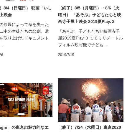
）8/4（日曜日） 映画「いし
（終了）8/5（月曜日）・8/6（火
上映会
曜日） 「あそぶ」子どもたちと映
画寺子屋上映会 2019夏Play.３
の原爆によって命を失った
二中の生徒たちの悲劇、遺
「あそぶ」子どもたちと映画寺子
を取り上げたドキュメント
屋2019夏Play.３ １６ミリメートル
..
フィルム映写機で子ども...
26
2019/7/19
yagin」の東京の魅力的なエ
（終了）7/24（水曜日）東京2020