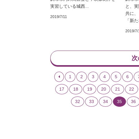
実習している城西...
と、実
共に、
2019/7/11
「新たな
2019/7/
次
1
2
3
4
5
6
17
18
19
20
21
22
32
33
34
35
36