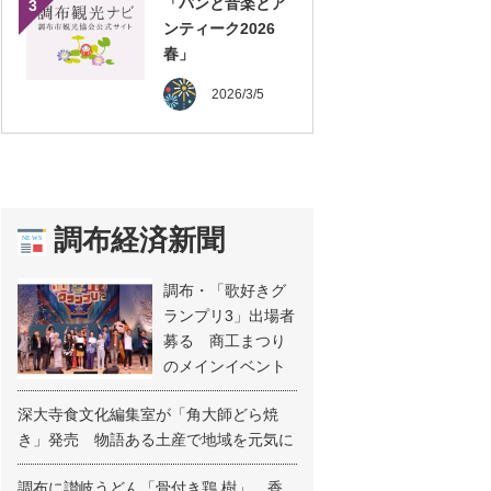
「パンと音楽とア
3
ンティーク2026
春」
2026/3/5
調布経済新聞
調布・「歌好きグ
ランプリ3」出場者
募る 商工まつり
のメインイベント
深大寺食文化編集室が「角大師どら焼
き」発売 物語ある土産で地域を元気に
調布に讃岐うどん「骨付き鶏 樹」 香