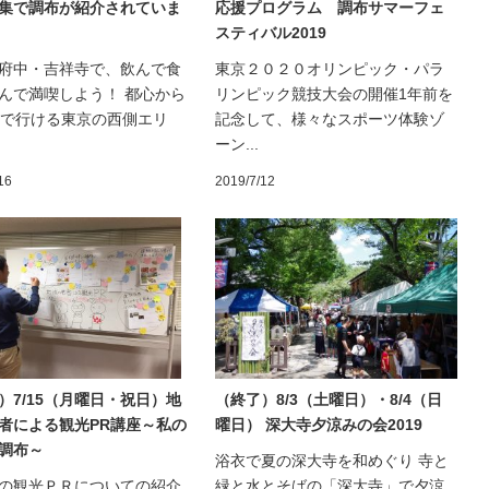
集で調布が紹介されていま
応援プログラム 調布サマーフェ
スティバル2019
府中・吉祥寺で、飲んで食
東京２０２０オリンピック・パラ
んで満喫しよう！ 都心から
リンピック競技大会の開催1年前を
程で行ける東京の西側エリ
記念して、様々なスポーツ体験ゾ
ーン...
16
2019/7/12
）7/15（月曜日・祝日）地
（終了）8/3（土曜日）・8/4（日
者による観光PR講座～私の
曜日） 深大寺夕涼みの会2019
調布～
浴衣で夏の深大寺を和めぐり 寺と
の観光ＰＲについての紹介
緑と水とそばの「深大寺」で夕涼