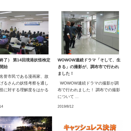
終了） 第14回境港妖怪検定
WOWOW連続ドラマ「そして、生
開始
きる」の撮影が、調布市で行われ
ました！
名誉市民である漫画家、故
げるさんの妖怪考察を通し
WOWOW連続ドラマの撮影が調
怪に対する理解度をはかる
布で行われました！ 調布での撮影
について ...
14
2019/8/12