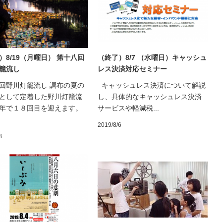
）8/19（月曜日） 第十八回
（終了）8/7 （水曜日）キャッシュ
籠流し
レス決済対応セミナー
回野川灯籠流し 調布の夏の
キャッシュレス決済について解説
として定着した野川灯籠流
し、具体的なキャッシュレス決済
年で１８回目を迎えます。
サービスや軽減税...
2019/8/6
8