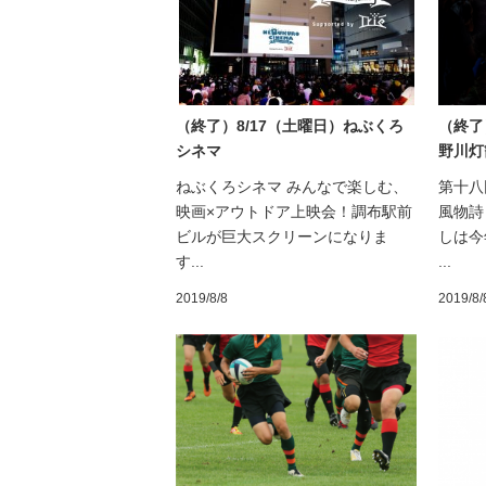
（終了）8/17（土曜日）ねぶくろ
（終了
シネマ
野川灯
ねぶくろシネマ みんなで楽しむ、
第十八
映画×アウトドア上映会！調布駅前
風物詩
ビルが巨大スクリーンになりま
しは今
す...
...
2019/8/8
2019/8/