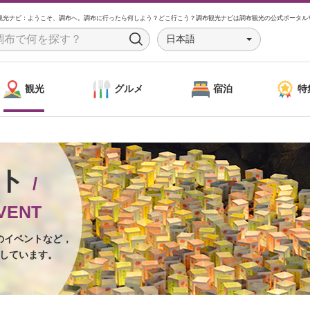
観光ナビ：ようこそ、調布へ。調布に行ったら何しよう？どこ行こう？調布観光ナビは調布観光の公式ポータル
日本語
S
e
a
観光
グルメ
宿泊
特
r
c
h
ント
/
VENT
のイベントなど，
しています。