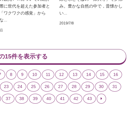
際に世代を超えた参加者と
み。豊かな自然の中で，昔懐かし
「ワクワクの感覚」から
い...
...
2019/7/8
11
の15件を表示する
7
8
9
10
11
12
13
14
15
16
23
24
25
26
27
28
29
30
31
37
38
39
40
41
42
43