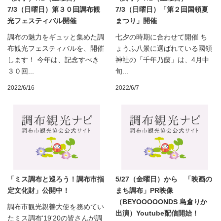
7/3（日曜日）第３０回調布観
7/3（日曜日）「第２回国領夏
光フェスティバル開催
まつり」開催
調布の魅力をギュッと集めた調
七夕の時期に合わせて開催 ち
布観光フェスティバルを、開催
ょうふ八景に選ばれている國領
します！ 今年は、記念すべき
神社の「千年乃藤」は、4月中
３０回...
旬...
2022/6/16
2022/6/7
「ミス調布と巡ろう！調布市指
5/27（金曜日）から 「映画の
定文化財」公開中！
まち調布」PR映像
（BEYOOOOONDS 島倉りか
調布市観光親善大使を務めてい
出演）Youtube配信開始！
たミス調布'19'20の皆さんが調