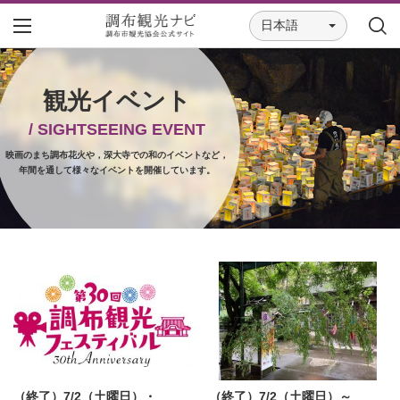
日本語
観光イベント
/ SIGHTSEEING EVENT
映画のまち調布花火や，深大寺での和のイベントなど，
年間を通して様々なイベントを開催しています。
（終了）7/2（土曜日）・
（終了）7/2（土曜日）～