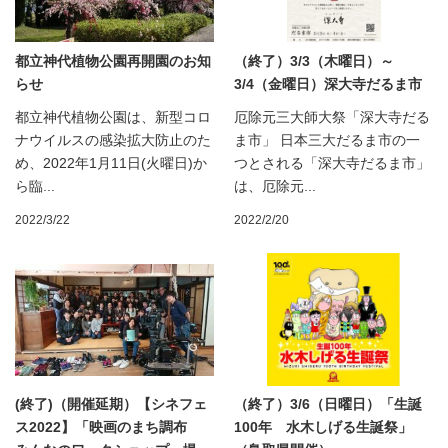
都立神代植物公園再開園のお知
（終了）3/3（木曜日）～
らせ
3/4（金曜日）深大寺だるま市
都立神代植物公園は、新型コロ
厄除元三大師大祭「深大寺だる
ナウイルスの感染拡大防止のた
ま市」 日本三大だるま市の一
め、2022年1月11日(火曜日)か
つとされる「深大寺だるま市」
ら臨...
は、厄除元...
2022/3/22
2022/2/20
(終了)（開催延期）【シネフェ
（終了）3/6（日曜日）「生誕
ス2022】「映画のまち調布
100年 水木しげる生誕祭」