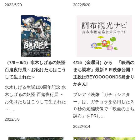
2022/5/20
2022/5/20
（7/8～9/4）水木しげるの妖怪
4/15（金曜日）から 「映画の
百鬼夜行展～お化けたちはこう
まち調布」最新ＰＲ映像公開！
して生まれた～
主役はBEYOOOOONDS島倉り
かさん!
水木しげる生誕100周年記念 水
木しげるの妖怪 百鬼夜行展 ～
プレアド映像「ガチョシアタ
お化けたちはこうして生まれた
ー」は、ガチョラを活用した３
～ ...
０秒の短編映像で「映画のまち
調布」をPRし...
2022/5/6
2022/4/14