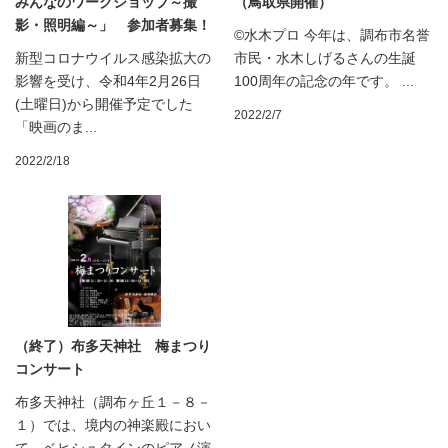
みんなのワークショップ～撮
（鳥取県開催）
影・照明編～」 参加者募集！
©水木プロ 今年は、調布市名誉
新型コロナウイルス感染拡大の
市民・水木しげるさんの生誕
影響を受け、令和4年2月26日
100周年の記念の年です。 ...
(土曜日)から開催予定でした
2022/2/7
「映画のま...
2022/2/18
（終了）布多天神社 梅まつり
コンサート
布多天神社（調布ヶ丘１－８－
１）では、境内の神楽殿におい
て、ベヒシュタインのピアノ演