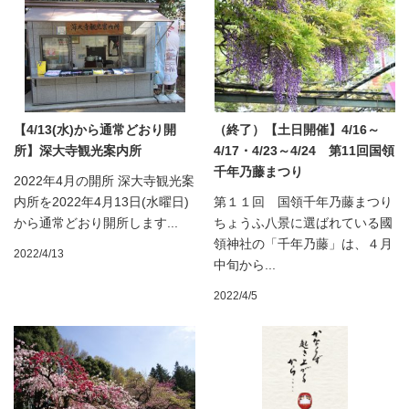
【4/13(水)から通常どおり開
（終了）【土日開催】4/16～
所】深大寺観光案内所
4/17・4/23～4/24 第11回国領
千年乃藤まつり
2022年4月の開所 深大寺観光案
内所を2022年4月13日(水曜日)
第１１回 国領千年乃藤まつり
から通常どおり開所します...
ちょうふ八景に選ばれている國
領神社の「千年乃藤」は、４月
2022/4/13
中旬から...
2022/4/5