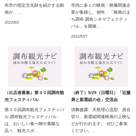
布市の指定文化財を紹介する動
市内に多くの映画・映像関連企
画が、...
業が集積し、例年、「映画のま
ち調布 調布シネマフェスティ
2022/6/2
バル」を開催...
2022/5/27
（出店者募集）第３０回調布観
（終了）5/29（日曜日）「近藤
光フェスティバル
勇と新選組の会」交流会
第３０回調布観光フェスティバ
演舞披露、天然理心流型、居合
ル 調布観光フェスティバル
切り、新選組関連映画の上映な
は、おいしい食べ物や素敵な
どが行われます。 ぜひご参加
品々、観光スポ...
ください。...