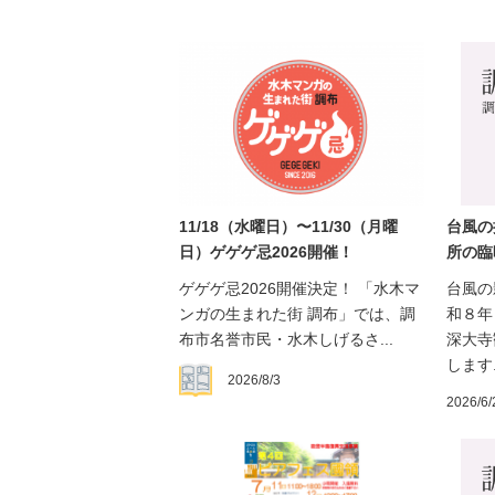
11/18（水曜日）〜11/30（月曜
台風の
日）ゲゲゲ忌2026開催！
所の臨
ゲゲゲ忌2026開催決定！ 「水木マ
台風の
ンガの生まれた街 調布」では、調
和８年
布市名誉市民・水木しげるさ...
深大寺
します.
2026/8/3
2026/6/