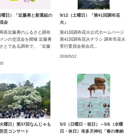
（日曜日）「近藤勇と新選組の
9/12（土曜日）「第41回調布花
流会
火」
局長近藤勇のふるさと調布
第41回調布花火公式ホームページ
ァンの交流会を開催 近藤勇
第41回調布花火チラシ 調布市花火
さとである調布で、「近藤
実行委員会発会式...
2026/5/12
20
8（火曜日）第37回なんじゃも
5/3（日曜日・祝日）～5/6（水曜
防災コンサート
日・休日）布多天神社「春の奉納