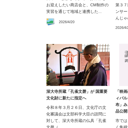
お迎えしたい商店会と、CM制作の
第３７
実習を通じて地域と連携した...
ンサー
んじゃ
2026/4/20
2026/4/
深大寺所蔵「孔雀文磬」が 国重要
「映画
文化財に新たに指定へ
ィバル
布」み
令和８年３月２６日、文化庁の文
品公開
化審議会は文部科学大臣の諮問に
対して、深大寺所蔵の仏具「孔雀
市では
文磬（...
く集積