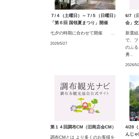
７/４（土曜日）～７/５（日曜日）
6/7
「第６回 国領夏まつり」開催
会」交
七夕の時期に合わせて開催 ...
新選組
で、フ
2026/5/27
のふる
勇...
2026/5/
第１４回調布CM（旧商店会CM）
4/2
んじゃ
調布CMとは より多くのお客様を