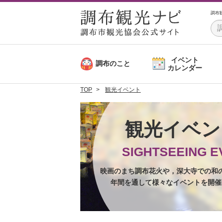
調布
イベント
調布のこと
カレンダー
TOP
観光イベント
観光イベ
SIGHTSEEING E
映画のまち調布花火や，深大寺での和
年間を通して様々なイベントを開催