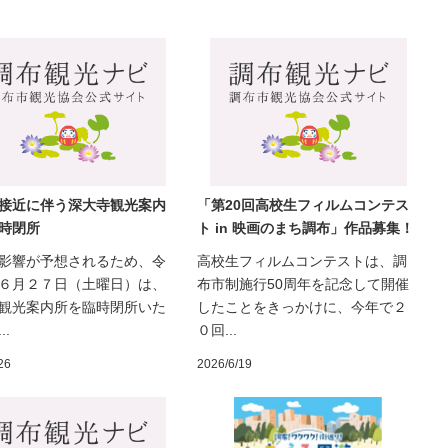
接近に伴う深大寺観光案内
「第20回高校生フィルムコンテス
時閉所
ト in 映画のまち調布」作品募集！
影響が予想されるため、令
高校生フィルムコンテストは、調
６月２７日（土曜日）は、
布市制施行50周年を記念して開催
観光案内所を臨時閉所いた
したことをきっかけに、今年で２
..
０回...
26
2026/6/19