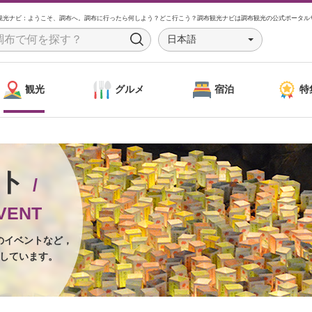
観光ナビ：ようこそ、調布へ。調布に行ったら何しよう？どこ行こう？調布観光ナビは調布観光の公式ポータル
日本語
S
e
a
観光
グルメ
宿泊
特
r
c
h
ント
/
VENT
のイベントなど，
しています。