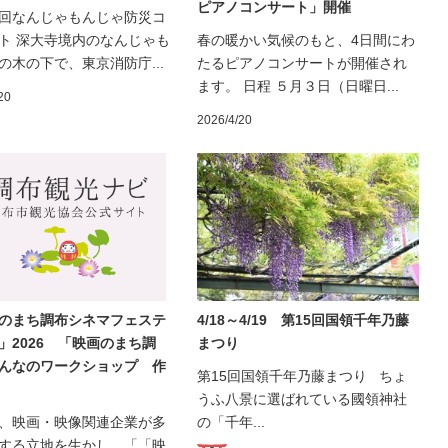
ピアノコンサート」開催
回なんじゃもんじゃ防災コ
ト 深大寺境内のなんじゃも
春の暖かい気候のもと、4日間にわ
の木の下で、東京消防庁...
たるピアノコンサートが開催され
ます。 日程 ５月３日（日曜日...
20
2026/4/20
のまち調布シネマフェステ
4/18～4/19 第15回国領千年乃藤
」2026 「映画のまち調
まつり
んなのワークショップ 作
第15回国領千年乃藤まつり ちょ
うふ八景に選ばれている國領神社
、映画・映像関連企業が多
の「千年...
する立地を生かし、「「映