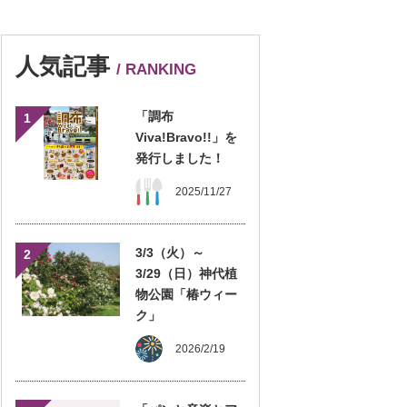
人気記事
/ RANKING
「調布
1
Viva!Bravo!!」を
発行しました！
2025/11/27
3/3（火）～
2
3/29（日）神代植
物公園「椿ウィー
ク」
2026/2/19