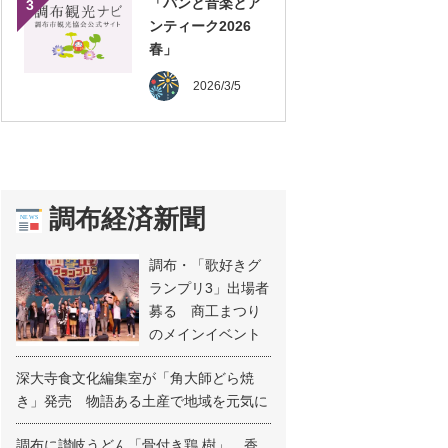
「パンと音楽とア
3
ンティーク2026
春」
2026/3/5
調布経済新聞
調布・「歌好きグ
ランプリ3」出場者
募る 商工まつり
のメインイベント
深大寺食文化編集室が「角大師どら焼
き」発売 物語ある土産で地域を元気に
調布に讃岐うどん「骨付き鶏 樹」 香