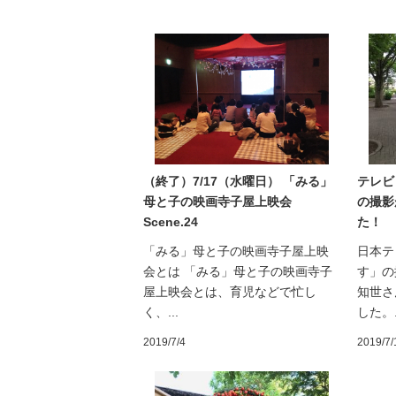
（終了）7/17（水曜日） 「みる」
テレビ
母と子の映画寺子屋上映会
の撮影
Scene.24
た！
「みる」母と子の映画寺子屋上映
日本テ
会とは 「みる」母と子の映画寺子
す」の
屋上映会とは、育児などで忙し
知世さ
く、...
した。.
2019/7/4
2019/7/