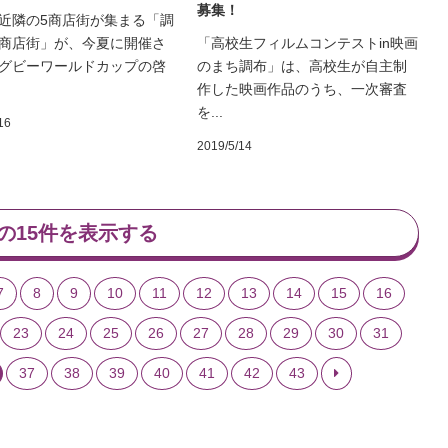
募集！
近隣の5商店街が集まる「調
商店街」が、今夏に開催さ
「高校生フィルムコンテストin映画
グビーワールドカップの啓
のまち調布」は、高校生が自主制
作した映画作品のうち、一次審査
を...
16
2019/5/14
の15件を表示する
7
8
9
10
11
12
13
14
15
16
23
24
25
26
27
28
29
30
31
37
38
39
40
41
42
43