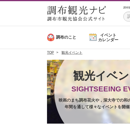
調布
イベント
調布のこと
カレンダー
TOP
観光イベント
観光イベ
SIGHTSEEING E
映画のまち調布花火や，深大寺での和
年間を通して様々なイベントを開催