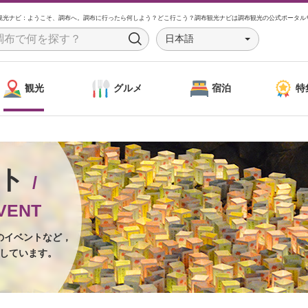
観光ナビ：ようこそ、調布へ。調布に行ったら何しよう？どこ行こう？調布観光ナビは調布観光の公式ポータル
日本語
S
e
a
観光
グルメ
宿泊
特
r
c
h
ント
/
VENT
のイベントなど，
しています。