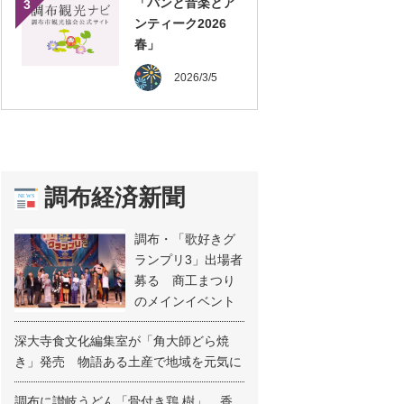
「パンと音楽とア
3
ンティーク2026
春」
2026/3/5
調布経済新聞
調布・「歌好きグ
ランプリ3」出場者
募る 商工まつり
のメインイベント
深大寺食文化編集室が「角大師どら焼
き」発売 物語ある土産で地域を元気に
調布に讃岐うどん「骨付き鶏 樹」 香