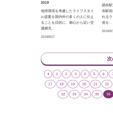
2019
調布駅
地球環境を考慮したライフスタイ
布駅前
ル提案を国内外の多くの人に伝え
れるラ
ることを目的に、都心から近い交
発を...
通網充...
2019/5/
2019/5/17
次
1
2
3
4
5
6
17
18
19
20
21
22
32
33
34
35
36