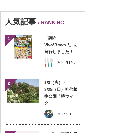
人気記事
/ RANKING
「調布
1
Viva!Bravo!!」を
発行しました！
2025/11/27
3/3（火）～
2
3/29（日）神代植
物公園「椿ウィー
ク」
2026/2/19