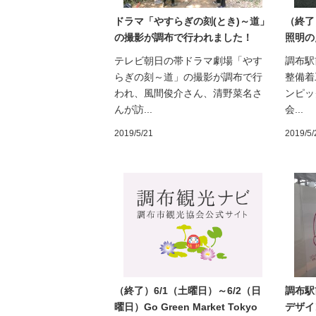
ドラマ「やすらぎの刻(とき)～道」
（終了
の撮影が調布で行われました！
照明の
テレビ朝日の帯ドラマ劇場「やす
調布駅
らぎの刻～道」の撮影が調布で行
整備着
われ、風間俊介さん、清野菜名さ
ンピッ
んが訪...
会...
2019/5/21
2019/5/
（終了）6/1（土曜日）～6/2（日
調布駅
曜日）Go Green Market Tokyo
デザイ