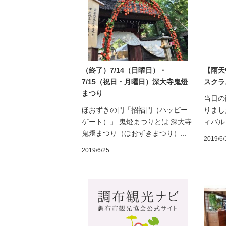
（終了）7/14（日曜日）・
【雨天
7/15（祝日・月曜日）深大寺鬼燈
スクラ
まつり
当日の
ほおずきの門「招福門（ハッピー
りまし
ゲート）」 鬼燈まつりとは 深大寺
ィバル 
鬼燈まつり（ほおずきまつり）...
2019/6/
2019/6/25