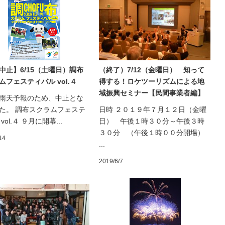
中止】6/15（土曜日）調布
（終了）7/12（金曜日） 知って
ムフェスティバル vol.４
得する！ロケツーリズムによる地
域振興セミナー【民間事業者編】
雨天予報のため、中止とな
た。 調布スクラムフェステ
日時 ２０１９年７月１２日（金曜
vol.４ ９月に開幕...
日） 午後１時３０分～午後３時
３０分 （午後１時００分開場）
14
...
2019/6/7