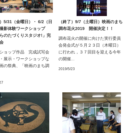
5/31（金曜日）・ 6/2（日
（終了）9/7（土曜日）映画のまち
撮影体験ワークショップ
調布花火2019 開催決定！！
らのたづくりスタジオ!」完
調布花火の開催に向けた実行委員
会
会発会式が５月２３日（木曜日）
ショップ作品 完成試写会
に行われ，３７回目を迎える今年
・展示・ワークショップな
の開催...
画の祭典、「映画のまち調
2019/5/23
27