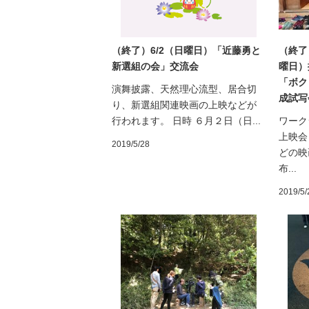
（終了）6/2（日曜日）「近藤勇と
（終了）
新選組の会」交流会
曜日）
「ボク
演舞披露、天然理心流型、居合切
成試写
り、新選組関連映画の上映などが
行われます。 日時 ６月２日（日...
ワーク
上映会
2019/5/28
どの映
布...
2019/5/