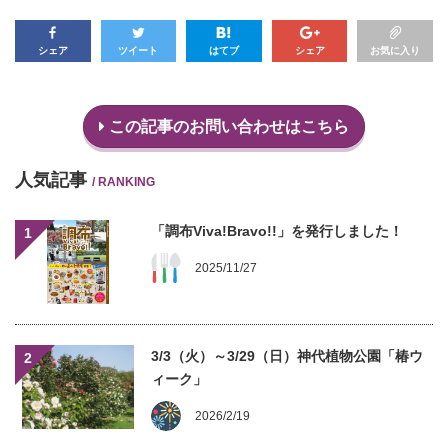
シェア
ツイート
はてブ
シェア
お気に入り
この記事のお問い合わせはこちら
人気記事
/ RANKING
「調布Viva!Bravo!!」を発行しました！
1
2025/11/27
3/3（火）～3/29（日）神代植物公園「椿ウ
2
ィーク」
2026/2/19