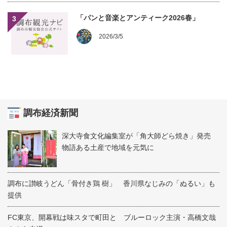
「パンと音楽とアンティーク2026春」
3
2026/3/5
調布経済新聞
深大寺食文化編集室が「角大師どら焼き」発売
物語ある土産で地域を元気に
調布に讃岐うどん「骨付き鶏 樹」 香川県なじみの「ぬるい」も
提供
FC東京、開幕戦は味スタで町田と ブルーロック主演・高橋文哉