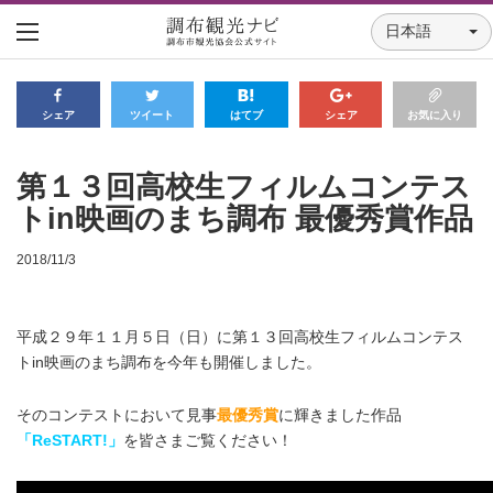
日本語
シェア
ツイート
はてブ
シェア
お気に入り
第１３回高校生フィルムコンテス
トin映画のまち調布 最優秀賞作品
2018/11/3
平成２９年１１月５日（日）に第１３回高校生フィルムコンテス
トin映画のまち調布を今年も開催しました。
そのコンテストにおいて見事
最優秀賞
に輝きました作品
「ReSTART!」
を皆さまご覧ください！