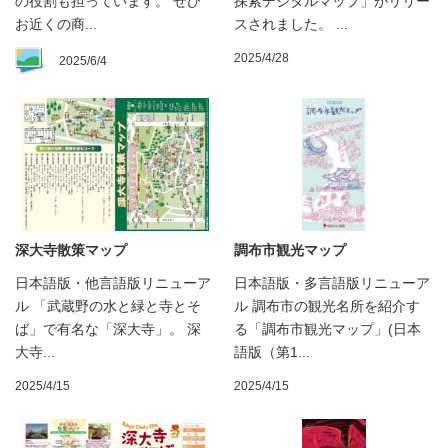
の役割も担っています。 ぜひ
探索デジタルマップ」がリリー
お近くの商...
スされました。 ...
2025/4/28
2025/6/4
深大寺散策マップ
調布市観光マップ
日本語版・他言語版リニューア
日本語版・多言語版リニューア
ル 「武蔵野の水と緑と寺とそ
ル 調布市の観光名所を紹介す
ば」で有名な「深大寺」。 深
る「調布市観光マップ」(日本
大寺...
語版（第1...
2025/4/15
2025/4/15