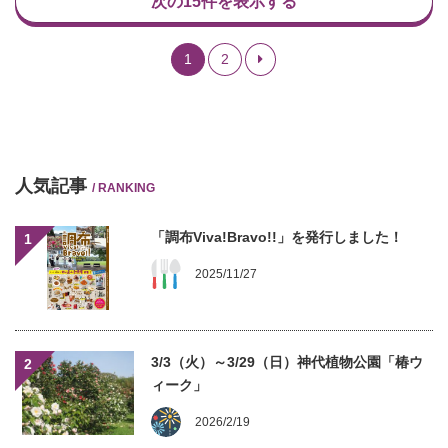
次の15件を表示する
1
2
人気記事
/ RANKING
「調布Viva!Bravo!!」を発行しました！
1
2025/11/27
3/3（火）～3/29（日）神代植物公園「椿ウ
2
ィーク」
2026/2/19