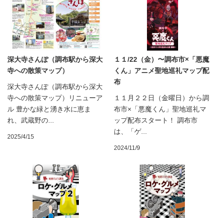
深大寺さんぽ（調布駅から深大
１１/22（金）〜調布市×「悪魔
寺への散策マップ）
くん」アニメ聖地巡礼マップ配
布
深大寺さんぽ（調布駅から深大
寺への散策マップ）リニューア
１１月２２日（金曜日）から調
ル 豊かな緑と湧き水に恵ま
布市×「悪魔くん」聖地巡礼マ
れ、武蔵野の...
ップ配布スタート！ 調布市
は、「ゲ...
2025/4/15
2024/11/9