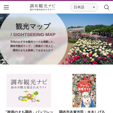
日本語
観光マップ
/ SIGHTSEEING MAP
市内のおすすめ観光コースを掲載した，
調布市観光マップ。ご家族やご友人と，
調布のまちを散策してみませんか？
「映画のまち調布」パンフレッ
調布市名誉市民・水木しげる