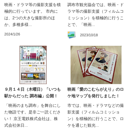
映画・ドラマ等の撮影支援を積
調布市観光協会では、映画・ド
極的に行っています。 市内に
ラマ等の撮影支援（フィルムコ
は、2つの大きな撮影所のほ
ミッション）を積極的に行うこ
か、多種多様...
とで、「映画...
2024/1/26
2023/10/18
９月１４日（木曜日）「いつも
映画「愛のこむらがえり」のロ
駅からだった 調布編」公開！
ケ地マップを発行しました！
「映画のまち調布」を舞台にし
市では、映画・ドラマなどの撮
た物語です。是非ご一読くださ
影支援（フィルムコミッショ
い！ 京王電鉄株式会社は、株
ン）を積極的に行うことで、ロ
式会社休日...
ケを通じた観光...