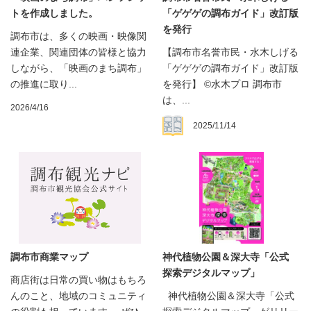
トを作成しました。
「ゲゲゲの調布ガイド」改訂版
を発行
調布市は、多くの映画・映像関
連企業、関連団体の皆様と協力
【調布市名誉市民・水木しげる
しながら、「映画のまち調布」
「ゲゲゲの調布ガイド」改訂版
の推進に取り...
を発行】 ©水木プロ 調布市
は、...
2026/4/16
2025/11/14
調布市商業マップ
神代植物公園＆深大寺「公式
探索デジタルマップ」
商店街は日常の買い物はもちろ
んのこと、地域のコミュニティ
神代植物公園＆深大寺「公式