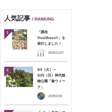
人気記事
/ RANKING
「調布
1
Viva!Bravo!!」を
発行しました！
2025/11/27
3/3（火）～
2
3/29（日）神代植
物公園「椿ウィー
ク」
2026/2/19