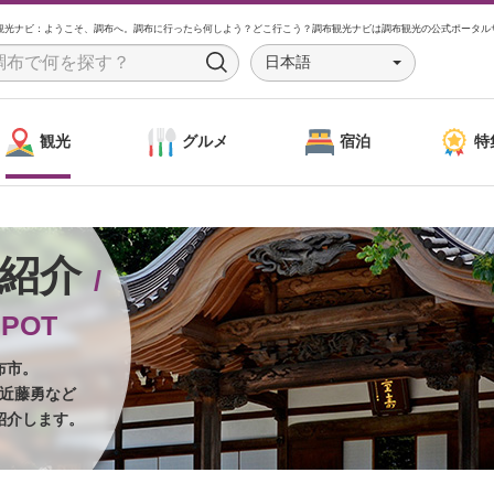
観光ナビ：ようこそ、調布へ。調布に行ったら何しよう？どこ行こう？調布観光ナビは調布観光の公式ポータル
日本語
S
e
a
観光
グルメ
宿泊
特
r
c
h
ト紹介
/
SPOT
布市。
近藤勇など
紹介します。