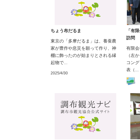
ちょう布だるま
「有限
訪問
東京の「多摩だるま」は、養蚕農
家が豊作や息災を願って作り、神
有限会
棚に飾ったのが始まりとされる縁
（左か
起物で...
コング
表（...
2025/4/30