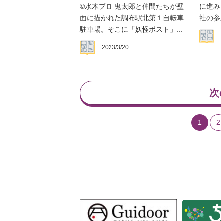
©水木プロ 鬼太郎と仲間たちが壁
に進み
面に描かれた調布駅北第１自転車
社の参
駐車場。そこに「妖怪ポスト」...
2023/3/20
次
1
2