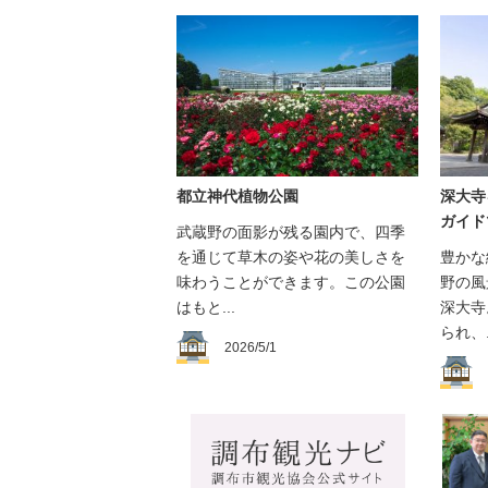
都立神代植物公園
深大寺
ガイド
武蔵野の面影が残る園内で、四季
を通じて草木の姿や花の美しさを
豊かな
味わうことができます。この公園
野の風
はもと...
深大寺
られ、.
2026/5/1