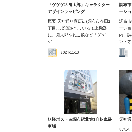
「ゲゲゲの鬼太郎」キャラクター
調布市
デザインラッピング
ーショ
概要 天神通り商店街(調布市布田1
調布市
丁目)に設置されている地上機器
ーショ
に、鬼太郎やねこ娘など「ゲゲ
内、調
ゲ...
ント等.
2024/11/13
妖怪ポスト＆調布駅北第1自転車駐
天神通
車場
©水木