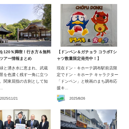
を120％満喫！行き方＆無料
【ドンペン＆ガチョラ コラボTシ
ツアー情報まとめ
ャツ数量限定発売中！】
緑と湧き水に恵まれ、武蔵
現在ドン・キホーテ調布駅前店限
景を色濃く残す一角に立つ
定でドン・キホーテ キャラクター
。関東屈指の古刹として知
「ドンペン」と映画のまち調布応
..
援キ...
2025/11/21
2025/8/26