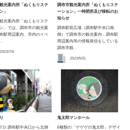
観光案内所「ぬくもりステ
調布市観光案内所「ぬくもりステ
ン」
ーション」一時閉所及び移転のお
知らせ
観光案内所「ぬくもりステ
ン」では、調布市の観光案
調布駅前広場（調布駅中央口南
布駅周辺案内、市内のイベ
側）で調布市の観光案内，調布駅
..
周辺案内等の情報発信をしている
調布市観...
2023/7/4
2023/5/31
り
鬼太郎マンホール
プロ 調布駅中央口から北側
6種類の「ゲゲゲの鬼太郎」デザイ