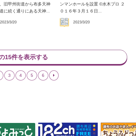
、旧甲州街道から布多天神
ンマンホールを設置 ©水木プロ ２
道に続く通りにある天神...
０１６年３月１６日...
2023/3/20
2023/3/20
の15件を表示する
3
4
5
6