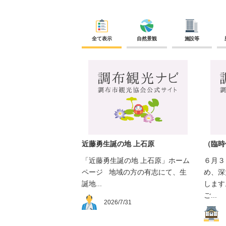
全て表示
自然景観
施設等
近藤勇生誕の地 上石原
（臨時
「近藤勇生誕の地 上石原」ホーム
６月３
ページ 地域の方の有志にて、生
め、深
誕地...
します
ご...
2026/7/31