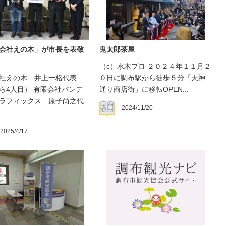
会社えの木」が市長を表敬
鬼太郎茶屋
（c）水木プロ ２０２４年１１月２
社えの木 井上一格代表
０日に調布駅から徒歩５分「天神
ら4人目） 有限会社パンデ
通り商店街」に移転OPEN...
ラフィックス 原子尚之代
2024/11/20
2025/4/17