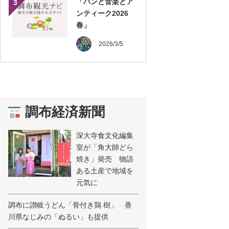
「パンと音楽とア
3
ンティーク2026
春」
2026/3/5
調布経済新聞
深大寺食文化編集
室が「角大師どら
焼き」発売 物語
ある土産で地域を
元気に
調布に讃岐うどん「骨付き鶏 樹」 香
川県なじみの「ぬるい」も提供