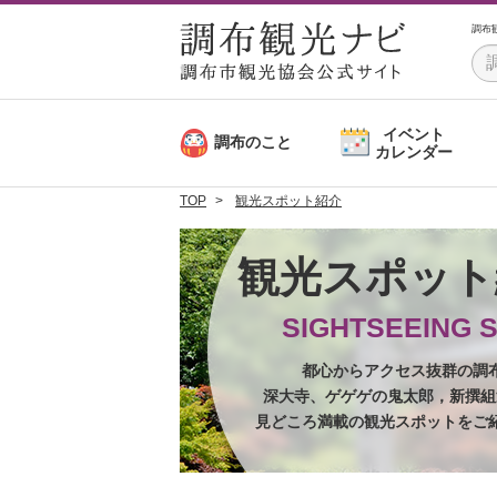
調布
イベント
調布のこと
カレンダー
TOP
観光スポット紹介
観光スポッ
SIGHTSEEING 
都心からアクセス抜群の調
深大寺、ゲゲゲの鬼太郎，新撰組
見どころ満載の観光スポットをご