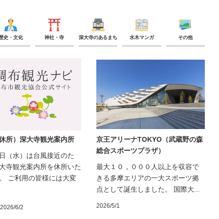
歴史・文化
神社・寺
深大寺のあるまち
水木マンガ
その他
休所）深大寺観光案内所
京王アリーナTOKYO（武蔵野の森
総合スポーツプラザ）
日（水）は台風接近のた
大寺観光案内所を休所いた
最大１０，０００人以上を収容で
。 ご利用の皆様には大変
きる多摩エリアの一大スポーツ拠
点として誕生しました。 国際大...
2026/5/1
2026/6/2