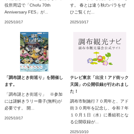
役所周辺で「Chofu 70th
す。 春とは違う秋のバラをぜ
Anniversary FES」が...
ひご覧くだ...
2025/10/17
2025/10/17
「調布謎とき街巡り」を開催し
テレビ東京「出没！アド街ック
ます。
天国」の公開収録が行われまし
た！
「調布謎とき街巡り」 ※参加
には謎解きラリー冊子(無料)が
調布市制施行７０周年と、アド
必要です。 開...
街３０周年を記念し、令和７年
１０月１日（水）に番組初とな
2025/10/17
る公開収録が...
2025/10/10