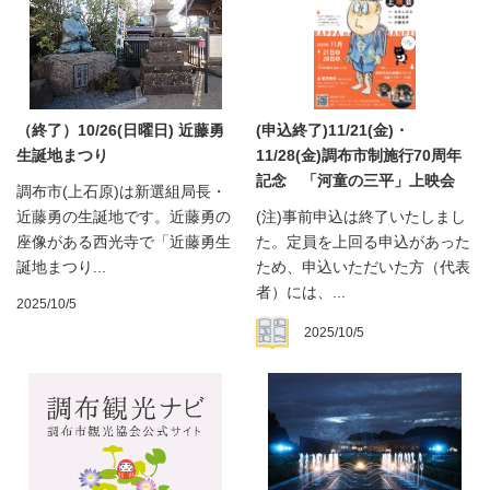
（終了）10/26(日曜日) 近藤勇
(申込終了)11/21(金)・
生誕地まつり
11/28(金)調布市制施行70周年
記念 「河童の三平」上映会
調布市(上石原)は新選組局長・
近藤勇の生誕地です。近藤勇の
(注)事前申込は終了いたしまし
座像がある西光寺で「近藤勇生
た。定員を上回る申込があった
誕地まつり...
ため、申込いただいた方（代表
者）には、...
2025/10/5
2025/10/5