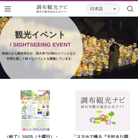
日本語
観光イベント
/ SIGHTSEEING EVENT
映画のまち調布花火や，深大寺での和のイベントなど，
年間を通して様々なイベントを開催しています。
（終了）10/25（土曜日）・
「スマホで撮る『大好きな調