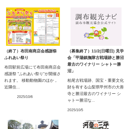
（終了）布田南商店会感謝祭
（募集終了）11/2(日曜日) 見学
ふれあい祭り
会「甲陽鎮撫隊古戦場跡と勝沼
最古のワイナリー シャトー勝
布田駅前広場にて布田南商店会
沼」
感謝祭 "ふれあい祭り"が開催さ
れます。 移動動物園のほか，
柏尾古戦場跡、国宝・重要文化
近隣住...
財を有する山梨県甲州市の大善
寺と勝沼最古のワイナリー シ
2025/10/6
ャトー勝沼な...
2025/10/5