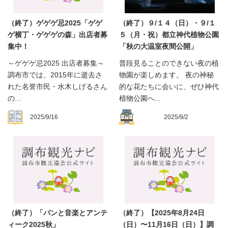
（終了）ゲゲゲ忌2025「ゲゲ
（終了）９/１４（日）・９/１
ゲ横丁・ゲゲゲの森」出店者募
５（月・祝）都立神代植物公園
集中！
「秋の大温室夜間公開」
～ゲゲゲ忌2025 出店者募集～
普段見ることのできない夜の植
調布市では、2015年に逝去さ
物園が楽しめます。 夜の神秘
れた名誉市民・水木しげるさん
的な花たちに会いに、ぜひ神代
の...
植物公園へ...
2025/9/16
2025/9/2
（終了）「パンと音楽とアンテ
（終了）【2025年8月24日
ィーク2025秋」
（日）〜11月16日（日）】調