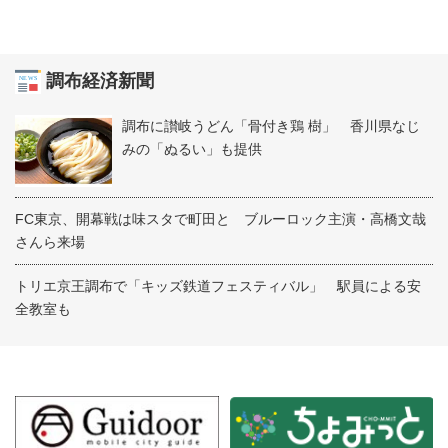
調布経済新聞
調布に讃岐うどん「骨付き鶏 樹」 香川県なじ
みの「ぬるい」も提供
FC東京、開幕戦は味スタで町田と ブルーロック主演・高橋文哉
さんら来場
トリエ京王調布で「キッズ鉄道フェスティバル」 駅員による安
全教室も