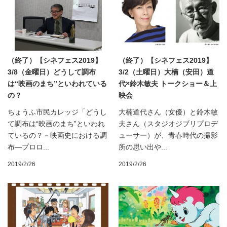
（終了）【シネフェス2019】
（終了）【シネフェス2019】
3/8（金曜日）どうして調布
3/2（土曜日）大楠（安田）道
は“映画のまち”といわれている
代×鈴木敏夫 トークショー＆上
の？
映会
ちょうふ市民カレッジ「どうし
大楠道代さん（女優）と鈴木敏
て調布は“映画のまち”といわれ
夫さん（スタジオジブリプロデ
ているの？－映画史における調
ューサー）が、青春時代の撮影
布―プロロ...
所の思い出や...
2019/2/26
2019/2/26