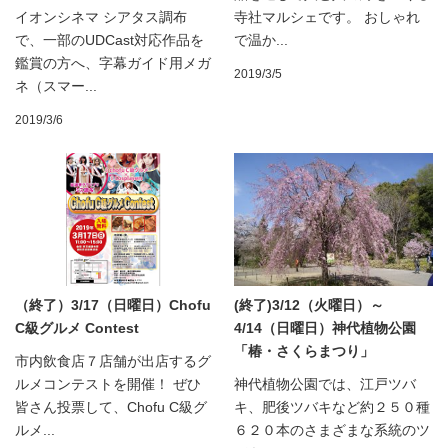
イオンシネマ シアタス調布
寺社マルシェです。 おしゃれ
で、一部のUDCast対応作品を
で温か...
鑑賞の方へ、字幕ガイド用メガ
2019/3/5
ネ（スマー...
2019/3/6
（終了）3/17（日曜日）Chofu
(終了)3/12（火曜日）～
C級グルメ Contest
4/14（日曜日）神代植物公園
「椿・さくらまつり」
市内飲食店７店舗が出店するグ
ルメコンテストを開催！ ぜひ
神代植物公園では、江戸ツバ
皆さん投票して、Chofu C級グ
キ、肥後ツバキなど約２５０種
ルメ...
６２０本のさまざまな系統のツ