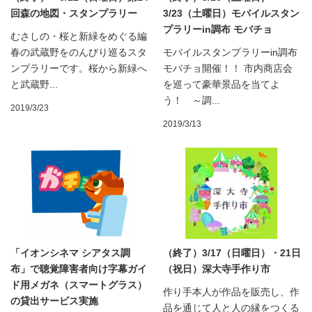
回森の地図・スタンプラリー
3/23（土曜日）モバイルスタン
プラリーin調布 モバチョ
むさしの・桜と新緑をめぐる編
春の武蔵野をのんびり巡るスタ
モバイルスタンプラリーin調布
ンプラリーです。桜から新緑へ
モバチョ開催！！ 市内商店会
と武蔵野...
を巡って豪華景品を当てよ
う！ ～調...
2019/3/23
2019/3/13
「イオンシネマ シアタス調
（終了）3/17（日曜日）・21日
布」で聴覚障害者向け字幕ガイ
（祝日）深大寺手作り市
ド用メガネ（スマートグラス）
作り手本人が作品を販売し、作
の貸出サービス実施
品を通じて人と人の縁をつくる