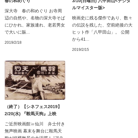
春の和めぐり
3/10(日曜日) 八甲田山<デジタ
ルマイスター版>
深大寺 春の和めぐり お寺周
辺の自然や、名物の深大寺そば
映画史に残る傑作であり、数々
にひかれ、家族連れ、老若男女
の伝説を残した、空前絶後の大
で大いに賑...
ヒット作「八甲田山」。 公開
から41...
2019/2/18
2019/2/15
（終了）【シネフェス2019】
2/20(水) 『鞍馬天狗』上映
ご近所映画館㏌仙川 弁士付き
無声映画 幕末を舞台に鞍馬天
狗が縦横無尽の大活躍！ “アラ