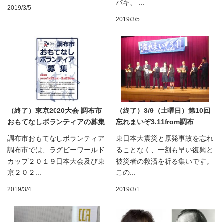
バキ、 ...
2019/3/5
2019/3/5
（終了）東京2020大会 調布市
（終了）3/9（土曜日）第10回
おもてなしボランティアの募集
忘れまいぞ3.11from調布
調布市おもてなしボランティア
東日本大震災と原発事故を忘れ
調布市では、ラグビーワールド
ることなく、一刻も早い復興と
カップ２０１９日本大会及び東
被災者の救済を祈る集いです。
京２０２...
この...
2019/3/4
2019/3/1