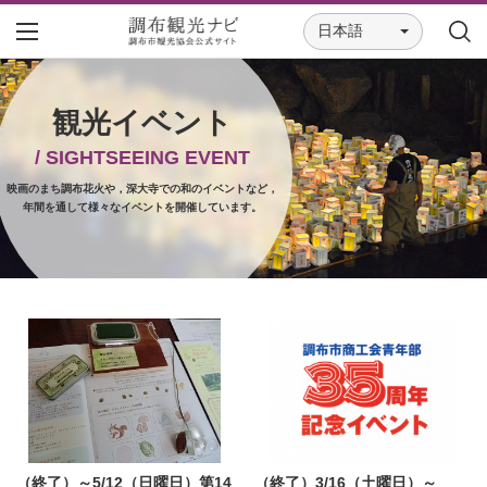
日本語
観光イベント
/ SIGHTSEEING EVENT
映画のまち調布花火や，深大寺での和のイベントなど，
年間を通して様々なイベントを開催しています。
（終了）～5/12（日曜日）第14
（終了）3/16（土曜日）～