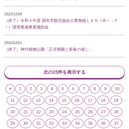
2022/12/26
（終了）令和４年度 調布市観光協会公衆無線ＬＡＮ（Ｗｉ－Ｆ
ｉ）環境整備事業補助金
2022/12/21
（終了）神代植物公園「正月開園と新春の催し」
次の15件を表示する
1
2
3
4
5
6
7
8
9
10
11
12
13
14
15
16
17
18
19
20
21
22
23
24
25
26
27
28
29
30
31
32
33
34
35
36
37