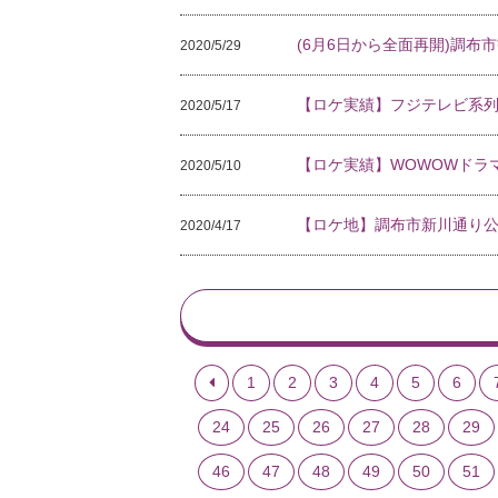
(6月6日から全面再開)調
2020/5/29
【ロケ実績】フジテレビ系
2020/5/17
【ロケ実績】WOWOWドラ
2020/5/10
【ロケ地】調布市新川通り
2020/4/17
1
2
3
4
5
6
24
25
26
27
28
29
46
47
48
49
50
51