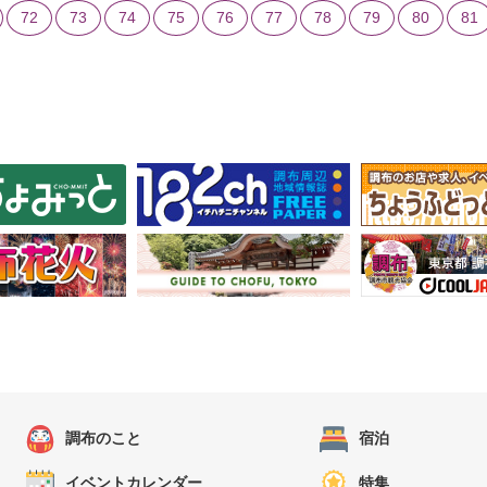
72
73
74
75
76
77
78
79
80
81
調布のこと
宿泊
イベントカレンダー
特集