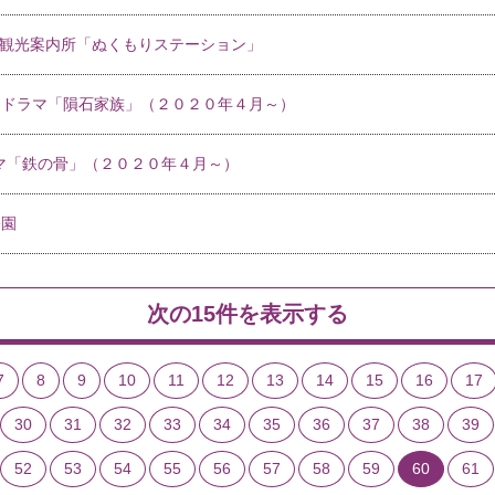
布市観光案内所「ぬくもりステーション」
列ドラマ「隕石家族」（２０２０年４月～）
マ「鉄の骨」（２０２０年４月～）
公園
次の15件を表示する
7
8
9
10
11
12
13
14
15
16
17
30
31
32
33
34
35
36
37
38
39
52
53
54
55
56
57
58
59
60
61