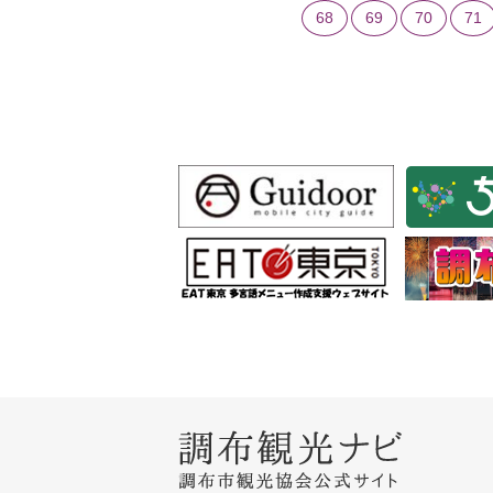
68
69
70
71