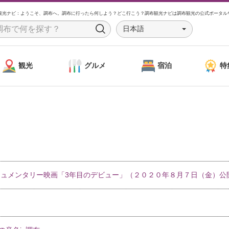
観光ナビ：ようこそ、調布へ。調布に行ったら何しよう？どこ行こう？調布観光ナビは調布観光の公式ポータル
日本語
S
e
a
観光
グルメ
宿泊
特
r
c
h
ュメンタリー映画「3年目のデビュー」（２０２０年８月７日（金）公