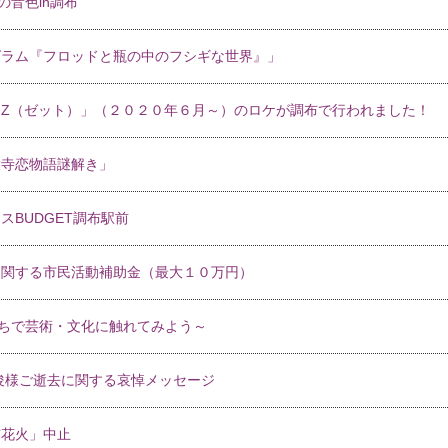
の音色in調布
グラム『フロッドと瓶の中のフシギな世界』」
Z（ゼット）」（２０２０年６月～）のロケが調布で行われました！
大寺恋物語謎解き」
BUDGET調布駅前
に関する市民活動補助金（最大１０万円）
 ～おうちで芸術・文化に触れてみよう～
俊様ご逝去に関する哀悼メッセージ
布花火」中止