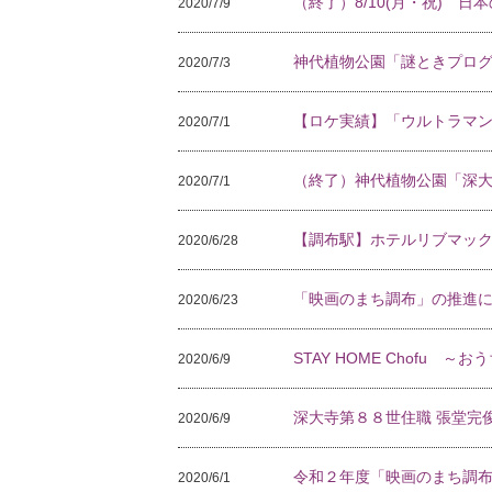
（終了）8/10(月・祝) 日本
2020/7/9
神代植物公園「謎ときプロ
2020/7/3
【ロケ実績】「ウルトラマン
2020/7/1
（終了）神代植物公園「深
2020/7/1
【調布駅】ホテルリブマックス
2020/6/28
「映画のまち調布」の推進
2020/6/23
STAY HOME Chofu
2020/6/9
深大寺第８８世住職 張堂完
2020/6/9
令和２年度「映画のまち調
2020/6/1