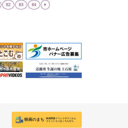
82
83
84
映画関連イベントやフィルム
映画のまち
コミッションはこちらから