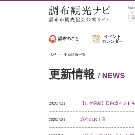
調布
イベント
調布のこと
カレンダー
TOP
更新情報一覧
更新情報
/ NEWS
【ロケ実績】日向坂４６ドキ
2020/7/21
調布のお土産
2020/7/21