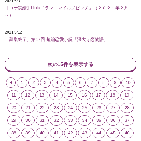
2021/5/31
【ロケ実績】Huluドラマ「マイルノビッチ」（２０２１年２月
～）
2021/5/12
（募集終了）第17回 短編恋愛小説「深大寺恋物語」
次の15件を表示する
1
2
3
4
5
6
7
8
9
10
11
12
13
14
15
16
17
18
19
20
21
22
23
24
25
26
27
28
29
30
31
32
33
34
35
36
37
38
39
40
41
42
43
44
45
46