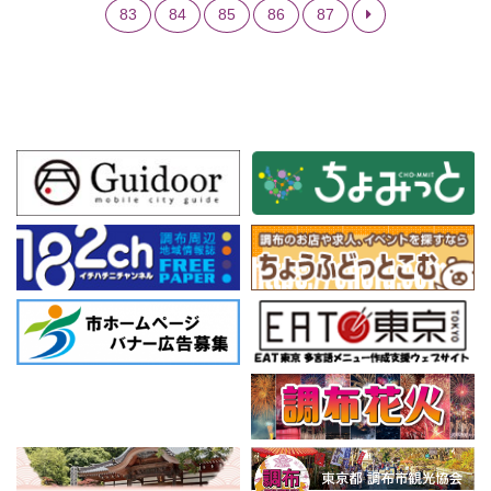
83
84
85
86
87