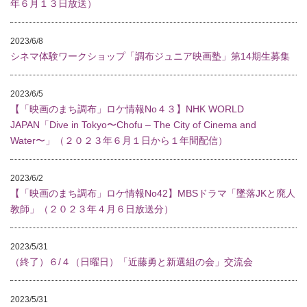
年６月１３日放送）
2023/6/8
シネマ体験ワークショップ「調布ジュニア映画塾」第14期生募集
2023/6/5
【「映画のまち調布」ロケ情報No４３】NHK WORLD
JAPAN「Dive in Tokyo〜Chofu – The City of Cinema and
Water〜」（２０２３年６月１日から１年間配信）
2023/6/2
【「映画のまち調布」ロケ情報No42】MBSドラマ「墜落JKと廃人
教師」（２０２３年４月６日放送分）
2023/5/31
（終了）６/４（日曜日）「近藤勇と新選組の会」交流会
2023/5/31