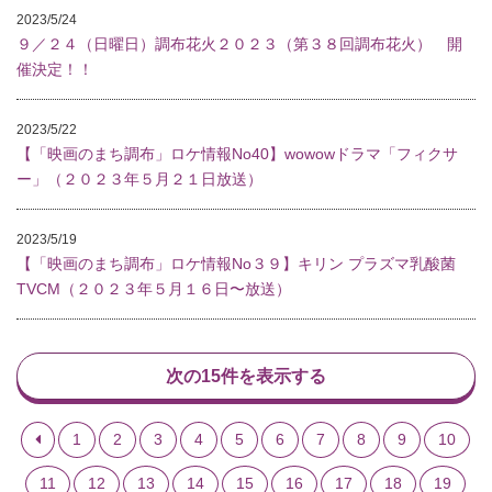
2023/5/24
９／２４（日曜日）調布花火２０２３（第３８回調布花火） 開
催決定！！
2023/5/22
【「映画のまち調布」ロケ情報No40】wowowドラマ「フィクサ
ー」（２０２３年５月２１日放送）
2023/5/19
【「映画のまち調布」ロケ情報No３９】キリン プラズマ乳酸菌
TVCM（２０２３年５月１６日〜放送）
次の15件を表示する
1
2
3
4
5
6
7
8
9
10
11
12
13
14
15
16
17
18
19