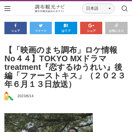
日本語
シェア
ツイート
はてブ
シェア
お気に入り
【「映画のまち調布」ロケ情報
No４４】TOKYO MXドラマ
treatment『恋するゆうれい』後
編「ファーストキス」（２０２３
年６月１３日放送）
2023/6/14