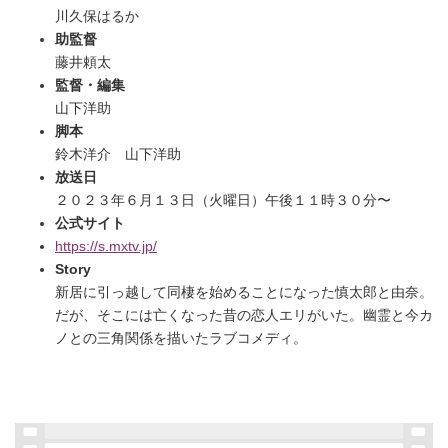
川久保はるか
助監督
藤井頼太
監督・編集
山下洋助
脚本
鈴木洋介 山下洋助
放送日
２０２３年６月１３日（火曜日）午後１１時３０分〜
公式サイト
https://s.mxtv.jp/
Story
新居に引っ越して同棲を始めることになった慎太郎と由奈。
だが、そこには亡くなった昔の恋人エリがいた。幽霊と今カ
ノとの三角関係を描いたラブコメディ。