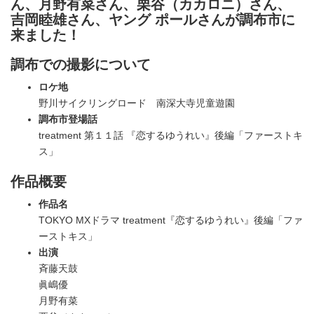
ん、月野有菜さん、栗谷（カカロニ）さん、
吉岡睦雄さん、ヤング ポールさんが調布市に
来ました！
調布での撮影について
ロケ地
野川サイクリングロード 南深大寺児童遊園
調布市登場話
treatment 第１１話 『恋するゆうれい』後編「ファーストキ
ス」
作品概要
作品名
TOKYO MXドラマ treatment『恋するゆうれい』後編「ファ
ーストキス」
出演
斉藤天鼓
眞嶋優
月野有菜