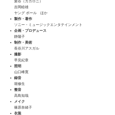
栗谷（カカロニ）
吉岡睦雄
ヤング ポール
ほか
製作・著作
ソニー・ミュージックエンタテインメント
企画・プロデュース
静陽子
制作・美術
長谷川アスガル
撮影
早見紀章
照明
山口峰寛
録音
堀修生
整音
高島知哉
メイク
篠原奈緒子
衣装