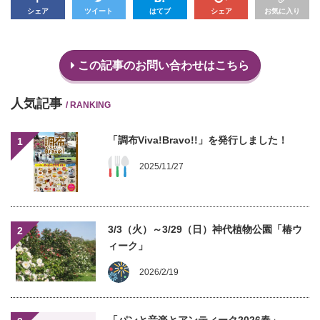
シェア
ツイート
はてブ
シェア
お気に入り
この記事のお問い合わせはこちら
人気記事
/ RANKING
「調布Viva!Bravo!!」を発行しました！
1
2025/11/27
3/3（火）～3/29（日）神代植物公園「椿ウ
2
ィーク」
2026/2/19