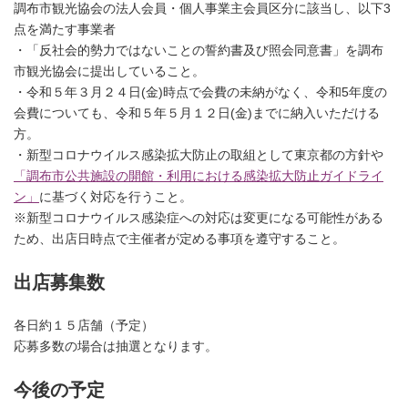
調布市観光協会の法人会員・個人事業主会員区分に該当し、以下3
点を満たす事業者
・「反社会的勢力ではないことの誓約書及び照会同意書」を調布
市観光協会に提出していること。
・令和５
年３月２４日(金)時点で会費の未納がなく、令和5年度の
会費についても、令和５年５月１２日(金)までに納入いただける
方。
・新型コロナウイルス感染拡大防止の取組として東京都の方針や
「調布市公共施設の開館・利用における感染拡大防止ガイドライ
ン」
に基づく対応を行うこと。
※新型コロナウイルス感染症への対応は変更になる可能性がある
ため、出店日時点で主催者が定める事項を遵守すること。
出店募集数
各日約１５店舗（予定）
応募多数の場合は抽選となります。
今後の予定