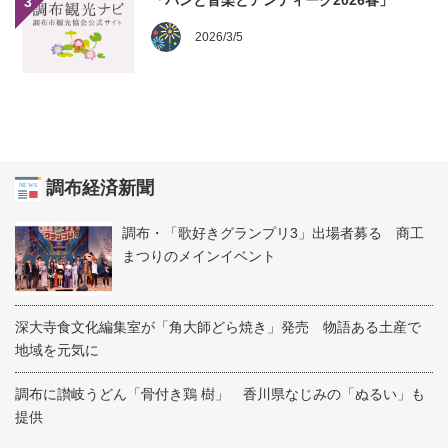
「パンと音楽とアンティーク2026春」
3
2026/3/5
調布経済新聞
調布・「歌好きグランプリ3」出場者募る 商工
まつりのメインイベント
深大寺食文化編集室が「角大師どら焼き」発売 物語ある土産で
地域を元気に
調布に讃岐うどん「骨付き鶏 樹」 香川県なじみの「ぬるい」も
提供