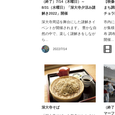
（終了）7/14（木曜日）～
【映像
8/31（水曜日）「深大寺夕涼み謎
まち調
解き2022」開催
チョラ
深大寺周辺を舞台にした謎解きイ
市内に
ベントが開催されます。 豊かな自
が集積
然の中で、楽しく謎解きをしなが
布 調
ら...
開催...
2022/7/14
深大寺そば
（終了
マーフ