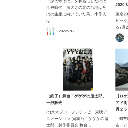
「深大寺そば」を有名にしたのは
202
江戸時代、深大寺の北の台地はそ
ばの生産に向いていた為、小作人
東京2
は...
ピック
る7月2
2022/7/12
（終了）舞台「ゲゲゲの鬼太郎」
【ロケ
一般販売
アド街
月２５
(c)水木プロ・フジテレビ・東映ア
ニメーション (c)舞台「ゲゲゲの鬼
調布
太郎」製作委員会 舞台...
布」と