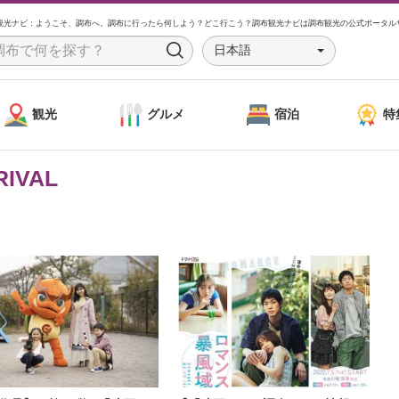
観光ナビ：ようこそ、調布へ。調布に行ったら何しよう？どこ行こう？調布観光ナビは調布観光の公式ポータル
日本語
S
e
a
観光
グルメ
宿泊
特
r
c
h
RIVAL