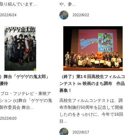
取り組んでいます...
や、参...
2022/6/24
2022/6/22
）舞台「ゲゲゲの鬼太郎」
（終了）第1６回高校生フィルムコ
優待
ンテスト in 映画のまち調布 作品
募集！
水木プロ・フジテレビ・東映ア
ション (c)舞台「ゲゲゲの鬼
高校生フィルムコンテストは、調
製作委員会 舞台...
布市制施行50周年を記念して開催
したのをきっかけに、今年で16回
2022/6/20
目...
2022/6/17