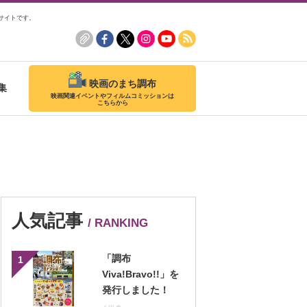
サイトです。
映画のまち調布
集
映画関連イベントやフィルムコミッションは
こちらから
人気記事
/ RANKING
「調布
1
Viva!Bravo!!」を
発行しました！