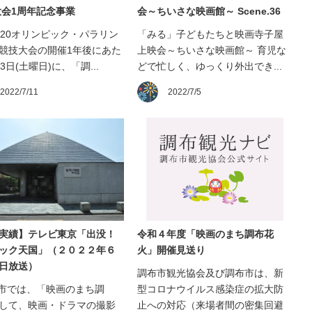
0大会1周年記念事業
会～ちいさな映画館～ Scene.36
020オリンピック・パラリン
「みる」子どもたちと映画寺子屋
競技大会の開催1年後にあた
上映会～ちいさな映画館～ 育児な
3日(土曜日)に、「調...
どで忙しく、ゆっくり外出でき...
2022/7/11
2022/7/5
実績】テレビ東京「出没！
令和４年度「映画のまち調布花
ック天国」（２０２２年６
火」開催見送り
日放送）
調布市観光協会及び調布市は、新
市では、「映画のまち調
型コロナウイルス感染症の拡大防
して、映画・ドラマの撮影
止への対応（来場者間の密集回避