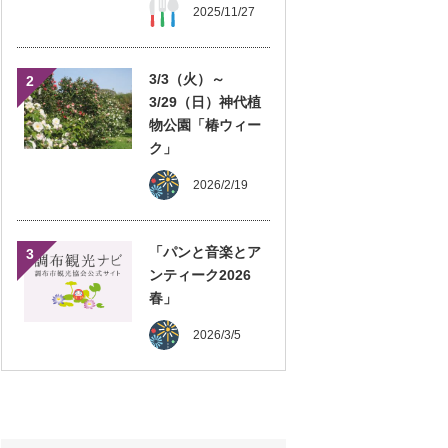
2025/11/27
3/3（火）～
2
3/29（日）神代植
物公園「椿ウィー
ク」
2026/2/19
「パンと音楽とア
3
ンティーク2026
春」
2026/3/5