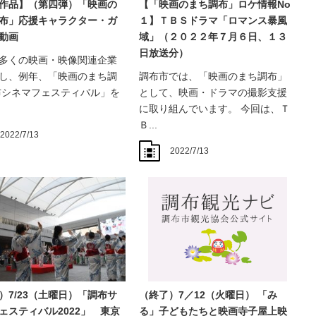
作品】（第四弾）「映画の
【「映画のまち調布」ロケ情報No
布」応援キャラクター・ガ
１】ＴＢＳドラマ「ロマンス暴風
動画
域」（２０２２年７月６日、１３
日放送分）
多くの映画・映像関連企業
し、例年、「映画のまち調
調布市では、「映画のまち調布」
布シネマフェスティバル」を
として、映画・ドラマの撮影支援
に取り組んでいます。 今回は、Ｔ
Ｂ...
2022/7/13
2022/7/13
）7/23（土曜日）「調布サ
（終了）7／12（火曜日） 「み
ェスティバル2022」 東京
る」子どもたちと映画寺子屋上映