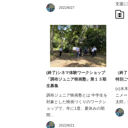
支援に
2022/6/27
(終了)シネマ体験ワークショップ
（終了
「調布ジュニア映画塾」第１３期
特別ご
生募集
(c)
調布ジュニア映画塾とは 中学生を
ニメー
対象とした映画づくりのワークシ
太郎」
ョップで、年に1度、夏休みの期
間...
2022/6/21