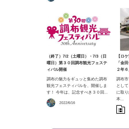
（終了）7/2（土曜日）・7/3（日
【ロケ
曜日）第３０回調布観光フェステ
「金田
ィバル開催
２年６
調布の魅力をギュッと集めた調布
調布市
観光フェスティバルを、開催しま
として
す！ 今年は、記念すべき３０回...
に取り
本...
2022/6/16