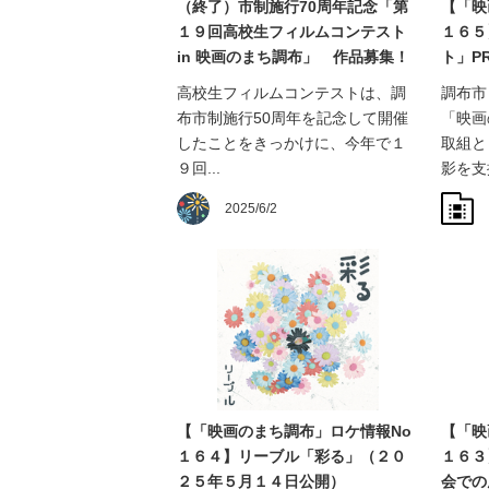
（終了）市制施行70周年記念「第
【「映
１９回高校生フィルムコンテスト
１６５
in 映画のまち調布」 作品募集！
ト」P
高校生フィルムコンテストは、調
調布市
布市制施行50周年を記念して開催
「映画
したことをきっかけに、今年で１
取組と
９回...
影を支援
2025/6/2
【「映画のまち調布」ロケ情報No
【「映
１６４】リーブル「彩る」（２０
１６３
２５年５月１４日公開）
会での