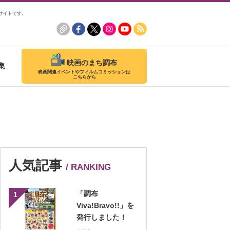
サイトです。
映画のまち調布
集
映画関連イベントやフィルムコミッションは
こちらから
人気記事
/ RANKING
「調布
1
Viva!Bravo!!」を
発行しました！