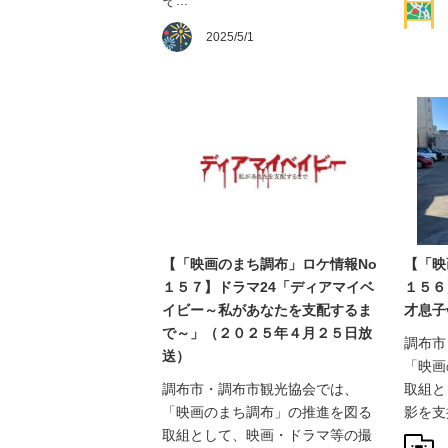
2025/5/1
【「映画のまち調布」ロケ情報No
【「映
１５７】ドラマ24「ディアマイベ
１５６
イビー～私があなたを支配するま
才息子
で～」（２０２５年４月２５日放
調布市
送）
「映画
調布市・調布市観光協会では、
取組と
「映画のまち調布」の推進を図る
影を支援
取組として、映画・ドラマ等の撮