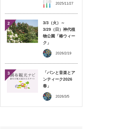
2025/11/27
3/3（火）～
2
3/29（日）神代植
物公園「椿ウィー
ク」
2026/2/19
「パンと音楽とア
3
ンティーク2026
春」
2026/3/5