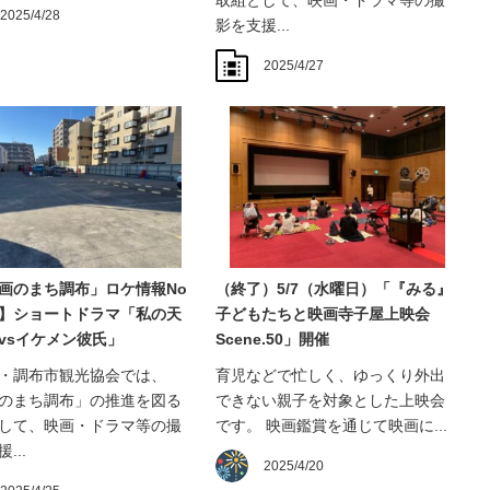
2025/4/28
影を支援...
2025/4/27
画のまち調布」ロケ情報No
（終了）5/7（水曜日）「『みる』
】ショートドラマ「私の天
子どもたちと映画寺子屋上映会
vsイケメン彼氏」
Scene.50」開催
・調布市観光協会では、
育児などで忙しく、ゆっくり外出
のまち調布」の推進を図る
できない親子を対象とした上映会
して、映画・ドラマ等の撮
です。 映画鑑賞を通じて映画に...
...
2025/4/20