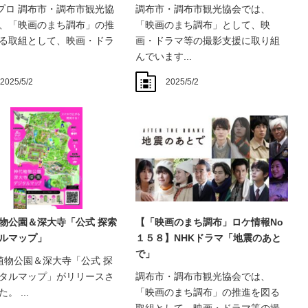
プロ 調布市・調布市観光協
調布市・調布市観光協会では、
、「映画のまち調布」の推
「映画のまち調布」として、映
る取組として、映画・ドラ
画・ドラマ等の撮影支援に取り組
んでいます...
2025/5/2
2025/5/2
物公園＆深大寺「公式 探索
【「映画のまち調布」ロケ情報No
ルマップ」
１５８】NHKドラマ「地震のあと
で」
物公園＆深大寺「公式 探
タルマップ」がリリースさ
調布市・調布市観光協会では、
。 ...
「映画のまち調布」の推進を図る
取組として、映画・ドラマ等の撮