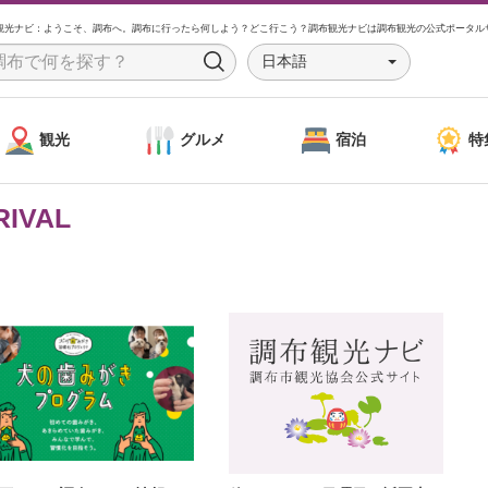
観光ナビ：ようこそ、調布へ。調布に行ったら何しよう？どこ行こう？調布観光ナビは調布観光の公式ポータル
日本語
S
e
a
観光
グルメ
宿泊
特
r
c
h
RIVAL