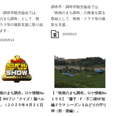
調布市・調布市観光協会では、
・調布市観光協会では、
「映画のまち調布」の推進を図る
のまち調布」として、映
取組として、映画・ドラマ等の撮
ラマ等の撮影支援に取り組
影を支援...
す...
2025/5/13
2025/5/14
画のまち調布」ロケ情報No
【「映画のまち調布」ロケ情報No
】BSフジ「クイズ！脳ベル
１５９】「藤子・F・不二雄SF短
W」（２０２５年４月２１日
編ドラマ シーズン３みどりの守り
神（前・後編）」