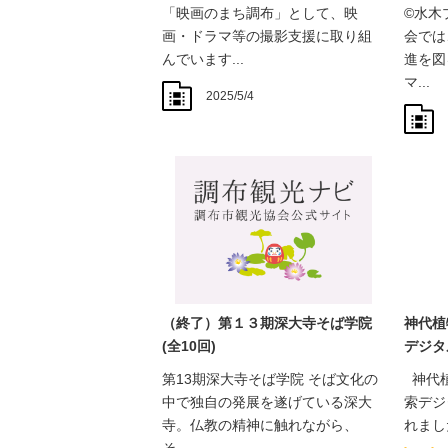
「映画のまち調布」として、映
©水木
画・ドラマ等の撮影支援に取り組
会では
んでいます...
進を図
マ...
2025/5/4
（終了）第１３期深大寺そば学院
神代植
(全10回)
デジタ
第13期深大寺そば学院 そば文化の
神代植
中で独自の発展を遂げている深大
索デジ
寺。仏教の精神に触れながら、
れました
そ...