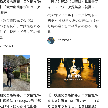
画のまち調布」ロケ情報No
（終了）6/15（日曜日）祇園寺フ
】「犬の歯磨きプロジェク
ィールドワーク探鳥会～初夏～
R動画
祇園寺フィールドワーク探鳥会～
・調布市観光協会では、
初夏～ 本格的な夏の到来に向けた
のまち調布」の推進を図る
野鳥の過ごし方や季節の移ろいを
して、映画・ドラマ等の撮
観...
...
2025/5/20
2025/5/21
画のまち調布」ロケ情報No
【「映画のまち調布」ロケ情報No
】広報誌TR-mag.79号「都
１６２】調布FM「宵いオト」（２
んびり・ゆったり低山登
０２５年５月３日、１０日放送）