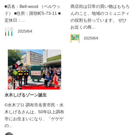
■店名：Bell-wood （ベルウッ
商店街は日常の買い物はもちろ
ド） ■住所：国領町5-73-11 ■
んのこと、地域のコミュニティ
定休日：...
の役割も担っています。 ぜひ
お近くの商...
2025/6/4
2025/6/4
水木しげるゾーン誕生
©水木プロ 調布市名誉市民・水
木しげるさんは、50年以上調布
市にお住まいになり、「ゲゲゲ
の...