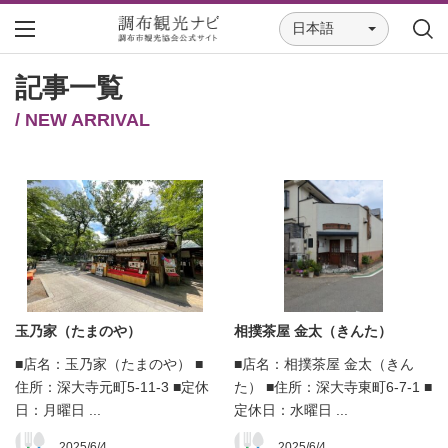
日本語
記事一覧
/ NEW ARRIVAL
玉乃家（たまのや）
相撲茶屋 金太（きんた）
■店名：玉乃家（たまのや） ■
■店名：相撲茶屋 金太（きん
住所：深大寺元町5-11-3 ■定休
た） ■住所：深大寺東町6-7-1 ■
日：月曜日 ...
定休日：水曜日 ...
2025/6/4
2025/6/4