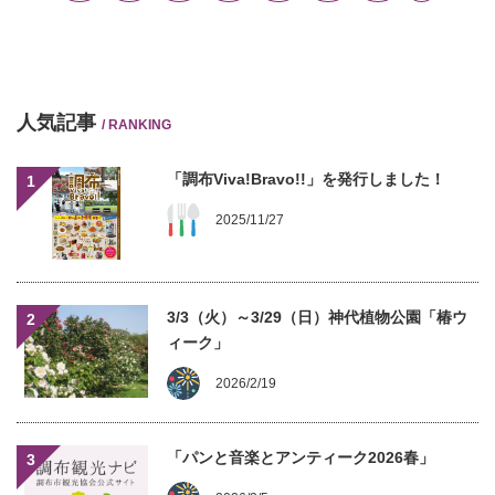
人気記事
/ RANKING
「調布Viva!Bravo!!」を発行しました！
1
2025/11/27
3/3（火）～3/29（日）神代植物公園「椿ウ
2
ィーク」
2026/2/19
「パンと音楽とアンティーク2026春」
3