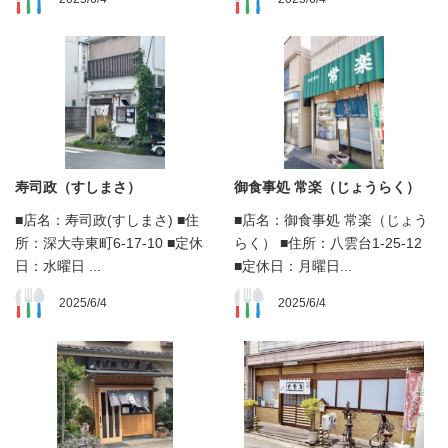
寿司政（すしまさ）
御食事処 常楽（じょうらく）
■店名：寿司政(すしまさ) ■住
■店名：御食事処 常楽（じょう
所：深大寺東町6-17-10 ■定休
らく） ■住所：八雲台1-25-12
日：水曜日 ...
■定休日：月曜日...
2025/6/4
2025/6/4