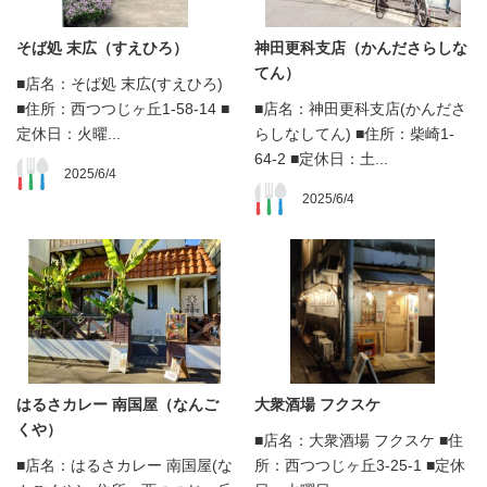
そば処 末広（すえひろ）
神田更科支店（かんださらしな
てん）
■店名：そば処 末広(すえひろ)
■住所：西つつじヶ丘1-58-14 ■
■店名：神田更科支店(かんださ
定休日：火曜...
らしなしてん) ■住所：柴崎1-
64-2 ■定休日：土...
2025/6/4
2025/6/4
はるさカレー 南国屋（なんご
大衆酒場 フクスケ
くや）
■店名：大衆酒場 フクスケ ■住
■店名：はるさカレー 南国屋(な
所：西つつじヶ丘3-25-1 ■定休