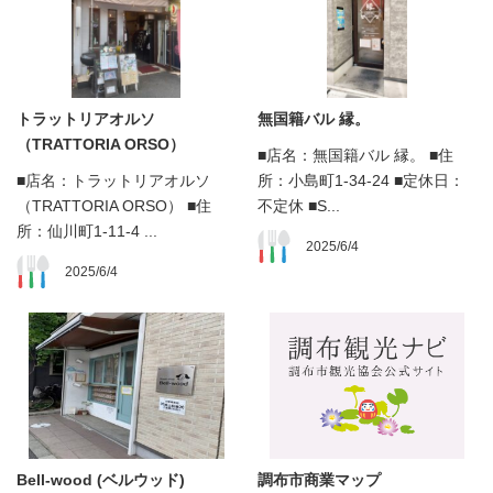
トラットリアオルソ
無国籍バル 縁。
（TRATTORIA ORSO）
■店名：無国籍バル 縁。 ■住
■店名：トラットリアオルソ
所：小島町1-34-24 ■定休日：
（TRATTORIA ORSO） ■住
不定休 ■S...
所：仙川町1-11-4 ...
2025/6/4
2025/6/4
Bell-wood (ベルウッド)
調布市商業マップ