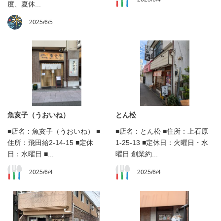
度、夏休...
2025/6/5
魚亥子（うおいね）
とん松
■店名：魚亥子（うおいね） ■
■店名：とん松 ■住所：上石原
住所：飛田給2-14-15 ■定休
1-25-13 ■定休日：火曜日・水
日：水曜日 ■...
曜日 創業約...
2025/6/4
2025/6/4