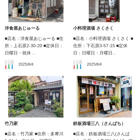
洋食屋あじゅーる
小料理酒場 さくさく
■店名：洋食屋あじゅーる ■住
■店名：小料理酒場 さくさく ■
所：上石原2-30-20 ■定休日：
住所：下石原3-57-15 ■定休
日曜日・祝休 ...
日：日曜日・月曜日...
2025/6/4
2025/6/4
竹乃家
鉄板酒場三八（さんぱち）
■店名：竹乃家 ■住所：多摩川
■店名：鉄板酒場三八(さんぱ