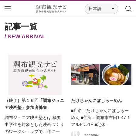
日本語
記事一覧
/ NEW ARRIVAL
（終了）第１６回「調布ジュニ
たけちゃんにぼしらーめん
ア映画塾」参加者募集
■店名：たけちゃんにぼしらー
調布ジュニア映画塾とは 概要
めん ■住所：調布市布田1-47-1
中学生を対象とした映画づくり
アルビル1F ■定休...
のワークショップで、年に一
2025/6/4