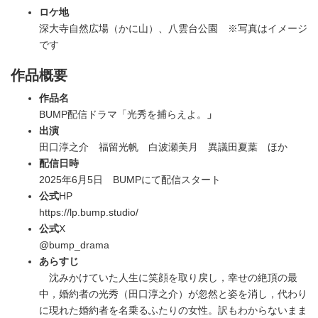
ロケ地
深大寺自然広場（かに山）、八雲台公園 ※写真はイメージ
です
作品概要
作品名
BUMP配信ドラマ「光秀を捕らえよ。
」
出演
田口淳之介 福留光帆 白波瀬美月 異議田夏葉 ほか
配信日時
2025年6月5日 BUMPにて配信スタート
公式
HP
https://lp.bump.studio/
公式
X
@bump_drama
あらすじ
沈みかけていた人生に笑顔を取り戻し，幸せの絶頂の最
中，婚約者の光秀（田口淳之介）が忽然と姿を消し，代わり
に現れた婚約者を名乗るふたりの女性。訳もわからないまま