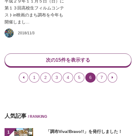
平成２９年１１月５日（日）に
第１３回高校生フィルムコンテ
ストin映画のまち調布を今年も
開催しまし...
2018/11/3
次の15件を表示する
1
2
3
4
5
6
7
人気記事
/ RANKING
「調布Viva!Bravo!!」を発行しました！
1