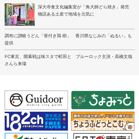
深大寺食文化編集室が「角大師どら焼き」発売
物語ある土産で地域を元気に
調布に讃岐うどん「骨付き鶏 樹」 香川県なじみの「ぬるい」も
提供
FC東京、開幕戦は味スタで町田と ブルーロック主演・高橋文哉
さんら来場