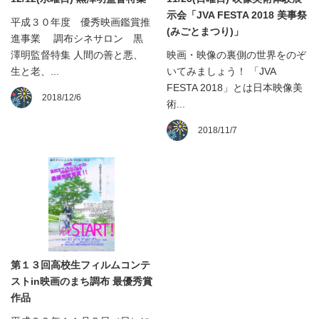
示会「JVA FESTA 2018 美事祭
平成３０年度 優秀映画鑑賞推
(みごとまつり)」
進事業 調布シネサロン 黒
澤明監督特集 人間の善と悪、
映画・映像の裏側の世界をのぞ
生と老、...
いてみましょう！ 「JVA
FESTA 2018」とは日本映像美
2018/12/6
術...
2018/11/7
第１３回高校生フィルムコンテ
ストin映画のまち調布 最優秀賞
作品