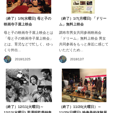
（終了）1/9(水曜日) 母と子の
（終了）1/7(月曜日) 「ドリー
映画寺子屋上映会
ム」無料上映会
母と子の映画寺子屋上映会とは
調布市男女共同参画映画会
「母と子の映画寺子屋上映会」
「ドリーム」無料上映会 男女
とは、育児などで忙しく、ゆっ
共同参画をもっと身近に感じて
くり外出...
いただくため...
2018/12/25
2018/12/7
（終了）12/11(火曜日)～
（終了）11/20(火曜日）～
12/12(水曜日) 黒澤明監督特集
11/25(日曜日) 映像美術体験展