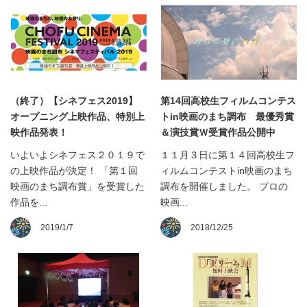
（終了）【シネフェス2019】
第14回高校生フィルムコンテス
オープニング上映作品、特別上
トin映画のまち調布 最優秀賞
映作品発表！
＆演技賞Ｗ受賞作品公開中
いよいよシネフェス２０１９で
１１月３日に第１４回高校生フ
の上映作品が決定！ 「第１回
ィルムコンテストin映画のまち
映画のまち調布賞」を受賞した
調布を開催しました。 プロの
作品を...
映画...
2019/1/7
2018/12/25