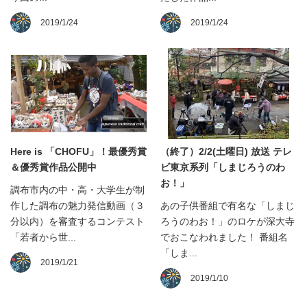
2019/1/24
2019/1/24
Here is 「CHOFU」！最優秀賞
（終了）2/2(土曜日) 放送 テレ
＆優秀賞作品公開中
ビ東京系列「しまじろうのわ
お！」
調布市内の中・高・大学生が制
作した調布の魅力発信動画（３
あの子供番組で有名な「しまじ
分以内）を審査するコンテスト
ろうのわお！」のロケが深大寺
「若者から世...
でおこなわれました！ 番組名
「しま...
2019/1/21
2019/1/10