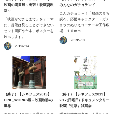
映画の図書展～出張！映画資料
みんなのガチョランド
室～
こんガチョラ～！「映画のまち
「映画ができるまで」をテーマ
調布」応援キャラクター・ガチ
に、普段は見ることができない
ョラのぬりえコーナーや工作広
セット図面や台本、ポスターを
場、１６ｍｍ...
展示します。...
2019/2/13
2019/2/14
（終了）【シネフェス2019】
（終了）【シネフェス2019】
CINE_WORKS展－映画制作の
2/17(日曜日) ドキュメンタリー
世界－
映画『道草』試写会