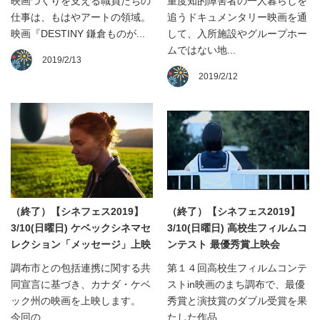
映画づくりを支える職員たちの
重度知的障害者の一人暮らしを
仕事は、もはやアートの領域。
追うドキュメンタリー映画を通
映画『DESTINY 鎌倉ものが...
して、入所施設やグループホー
ムではない地...
2019/2/13
2019/2/12
（終了）【シネフェス2019】
（終了）【シネフェス2019】
3/10(日曜日) ケベックシネマセ
3/10(日曜日) 高校生フィルムコ
レクション「メッセージ」上映
ンテスト 最優秀賞上映会
調布市との包括連携に関する共
第１４回高校生フィルムコンテ
同宣言に基づき、カナダ・ケベ
ストin映画のまち調布で、最優
ック州の映画を上映します。
秀賞と演技賞のダブル受賞を果
今回の...
たした作品...