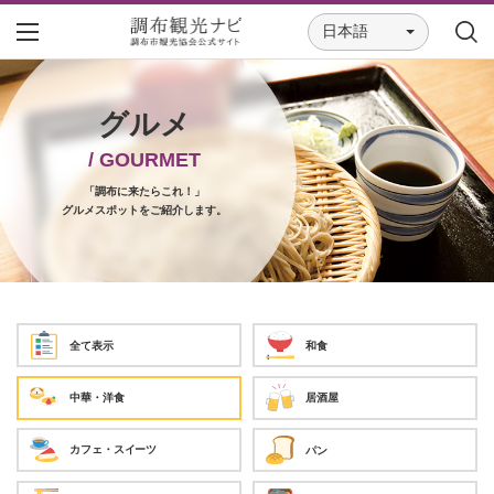
日本語
グルメ
/ GOURMET
「調布に来たらこれ！」
グルメスポットをご紹介します。
和食
全て表示
中華・洋食
居酒屋
カフェ・スイーツ
パン