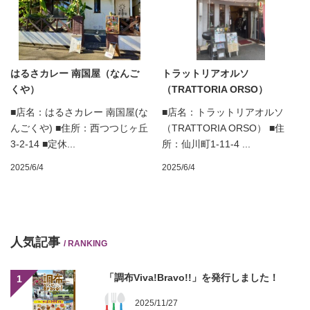
はるさカレー 南国屋（なんご
トラットリアオルソ
くや）
（TRATTORIA ORSO）
■店名：はるさカレー 南国屋(な
■店名：トラットリアオルソ
んごくや) ■住所：西つつじヶ丘
（TRATTORIA ORSO） ■住
3-2-14 ■定休...
所：仙川町1-11-4 ...
2025/6/4
2025/6/4
人気記事
/ RANKING
「調布Viva!Bravo!!」を発行しました！
1
2025/11/27