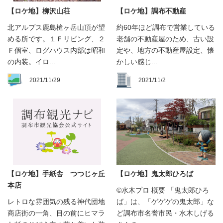
【ロケ地】柳沢山荘
【ロケ地】調布不動産
北アルプス鹿島槍ヶ岳山頂が望
約60年ほど調布で営業している
める所です。１Ｆリビング、２
老舗の不動産屋のため、古い設
Ｆ個室、ログハウス内部は昭和
定や、地方の不動産屋設定、懐
の内装。イロ...
かしい感じ...
2021/11/29
2021/11/2
【ロケ地】手紙舎 つつじヶ丘
【ロケ地】鬼太郎ひろば
本店
©水木プロ 概要 「鬼太郎ひろ
レトロな雰囲気の残る神代団地
ば」は、「ゲゲゲの鬼太郎」な
商店街の一角、目の前にヒマラ
ど調布市名誉市民・水木しげる