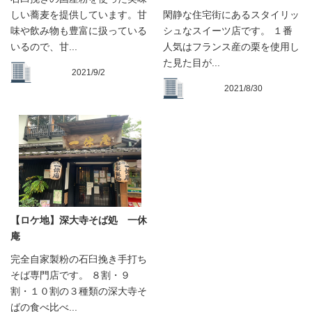
しい蕎麦を提供しています。甘
閑静な住宅街にあるスタイリッ
味や飲み物も豊富に扱っている
シュなスイーツ店です。 １番
いるので、甘...
人気はフランス産の栗を使用し
た見た目が...
2021/9/2
2021/8/30
【ロケ地】深大寺そば処 一休
庵
完全自家製粉の石臼挽き手打ち
そば専門店です。 ８割・９
割・１０割の３種類の深大寺そ
ばの食べ比べ...