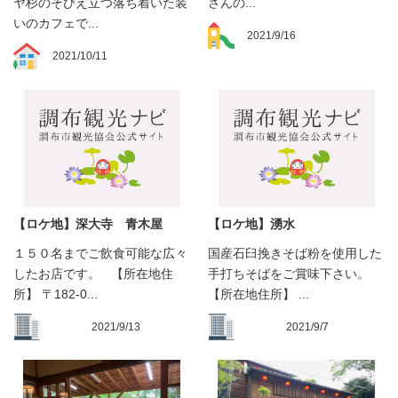
ヤ杉のそびえ立つ落ち着いた装
さんの...
いのカフェで...
2021/9/16
2021/10/11
【ロケ地】深大寺 青木屋
【ロケ地】湧水
１５０名までご飲食可能な広々
国産石臼挽きそば粉を使用した
したお店です。 【所在地住
手打ちそばをご賞味下さい。
所】 〒182-0...
【所在地住所】 ...
2021/9/13
2021/9/7