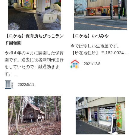
【ロケ地】保育所ちびっこラン
【ロケ地】いづみや
ド国領園
今では珍しい生地屋です。
令和４年の４月に開園した保育
【所在地住所】 〒182-0024 ...
園です。過去に役者兼制作進行
2021/12/8
をしていたので、融通効きま
す。 ...
2022/5/11