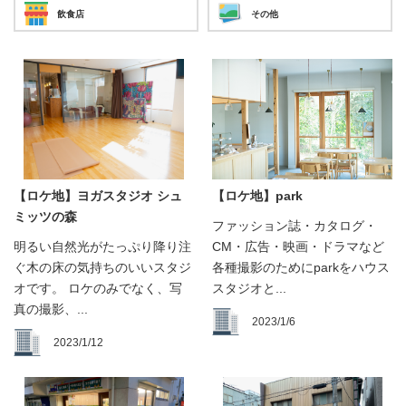
飲食店
その他
【ロケ地】ヨガスタジオ シュ
【ロケ地】park
ミッツの森
ファッション誌・カタログ・
明るい自然光がたっぷり降り注
CM・広告・映画・ドラマなど
ぐ木の床の気持ちのいいスタジ
各種撮影のためにparkをハウス
オです。 ロケのみでなく、写
スタジオと...
真の撮影、...
2023/1/6
2023/1/12