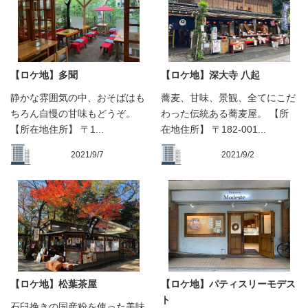
【ロケ地】多聞
【ロケ地】深大寺 八起
静かな雰囲気の中、おそばはも
蕎麦、甘味、景観、全てにこだ
ちろん自慢の甘味もどうぞ。
わった伝統ある蕎麦屋。 【所
【所在地住所】 〒1...
在地住所】 〒182-001...
2021/9/7
2021/9/2
【ロケ地】松葉茶屋
【ロケ地】パティスリーモデス
ト
石臼挽きの国産粉を使った美味