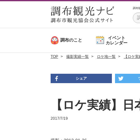
調布
イベント
調布のこと
カレンダー
TOP
撮影実績一覧
ロケ地一覧
【ロケ実
シェア
【ロケ実績】日
2017/7/19