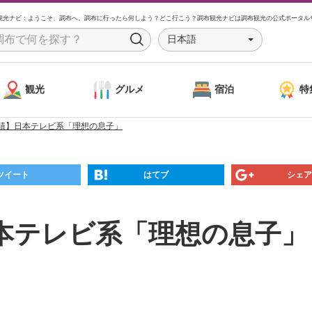
観光ナビ：ようこそ、調布へ。調布に行ったら何しよう？どこ行こう？調布観光ナビは調布観光の公式ポータル
日本語
S
e
a
観光
グルメ
宿泊
特
r
c
績】日本テレビ系「理想の息子」
h
ツイート
はてブ
シェア
本テレビ系「理想の息子」