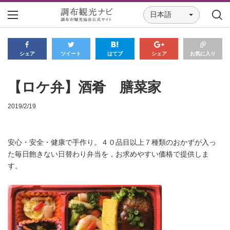
日本語
シェア
ツイート
はてブ
シェア
お気に入り
【ロケ弁】酒肴 膳菜家
2019/2/19
安心・安全・健康で手作り。４０品目以上７種類のおかずが入っ
た毎日飽きない日替わり弁当を，お求めやすい価格で提供しま
す。