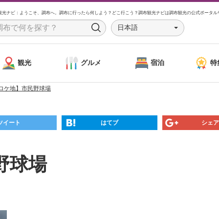
観光ナビ：ようこそ、調布へ。調布に行ったら何しよう？どこ行こう？調布観光ナビは調布観光の公式ポータル
日本語
S
e
a
観光
グルメ
宿泊
特
r
c
ロケ地】市民野球場
h
ツイート
はてブ
シェア
野球場