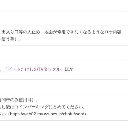
、出入り口等の人止め、地面が修復できなくなるようなロケ内容
を使う等）。
オ、
「ビートたけしのTVタックル」
ほか
時間帯のみ使用可）。
ろし後はコインパーキングにとめてください。
://web02.rsv.ws-scs.jp/chofu/web/）