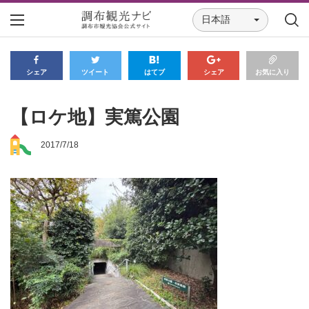
日本語
シェア
ツイート
はてブ
シェア
お気に入り
【ロケ地】実篤公園
2017/7/18