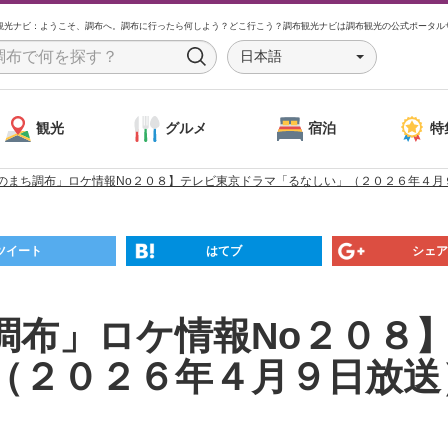
観光ナビ：ようこそ、調布へ。調布に行ったら何しよう？どこ行こう？調布観光ナビは調布観光の公式ポータル
日本語
S
e
a
観光
グルメ
宿泊
特
r
c
のまち調布」ロケ情報No２０８】テレビ東京ドラマ「るなしい」（２０２６年４月
h
ツイート
はてブ
シェア
調布」ロケ情報No２０８
（２０２６年４月９日放送