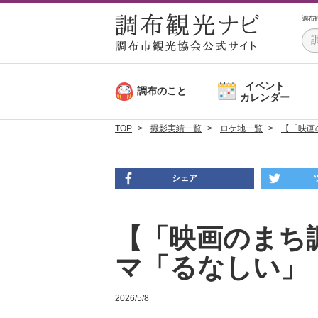
調布
イベント
調布のこと
カレンダー
TOP
撮影実績一覧
ロケ地一覧
【「映画
シェア
【「映画のまち
マ「るなしい」
2026/5/8