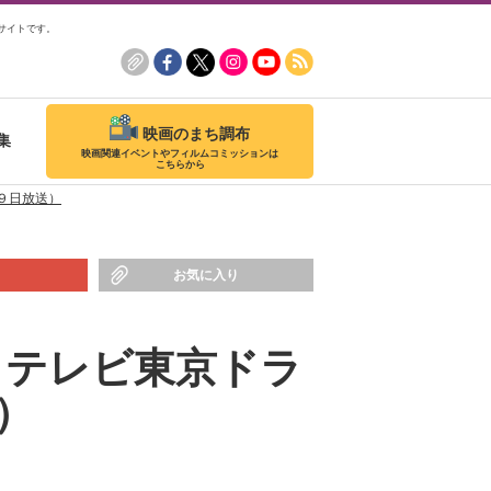
サイトです。
映画のまち調布
集
映画関連イベントやフィルムコミッションは
こちらから
９日放送）
お気に入り
】テレビ東京ドラ
）