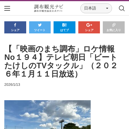
日本語
シェア
ツイート
はてブ
シェア
お気に入り
【「映画のまち調布」ロケ情報
No１９４】テレビ朝日「ビート
たけしのTVタックル」（２０２
６年１月１１日放送）
2026/1/13