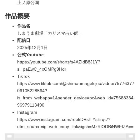
上ノ原公園
作品概要
作品名
しまうま劇場「カリスマ占い師」
配信日
2025年12月1日
公式Youtube
https://youtube.com/shorts/s4AZIdB8J1Y?
si=paEwC_4xOMPg9Hdr
TikTok
https://www.tiktok.com/@shimaumagekijou/video/75776377
06105228564?
is_from_webapp=1&sender_device=pc&web_id=75688334
96979113490
Instagram
https://www.instagram.com/reel/DRslTYsErqc/?
utm_source=ig_web_copy_link&igsh=MzRlODBiNWFlZA==