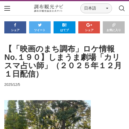
日本語
シェア
ツイート
はてブ
シェア
お気に入り
【「映画のまち調布」ロケ情報
No.１９０】しまうま劇場「カリ
スマ占い師」（２０２５年１２月
１日配信）
2025/12/5