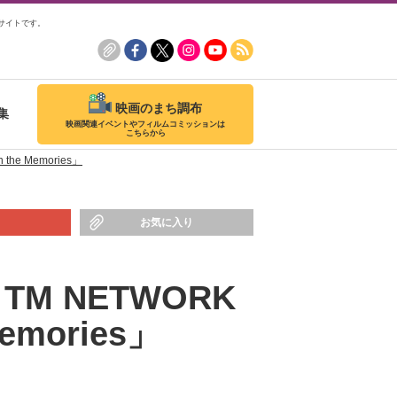
サイトです。
映画のまち調布
集
映画関連イベントやフィルムコミッションは
こちらから
e Memories」
お気に入り
 NETWORK
mories」