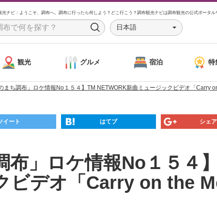
観光ナビ：ようこそ、調布へ。調布に行ったら何しよう？どこ行こう？調布観光ナビは調布観光の公式ポータル
日本語
S
e
a
観光
グルメ
宿泊
特
r
c
まち調布」ロケ情報No１５４】TM NETWORK新曲ミュージックビデオ「Carry on th
h
ツイート
はてブ
シェア
布」ロケ情報No１５４】TM
オ「Carry on the Me