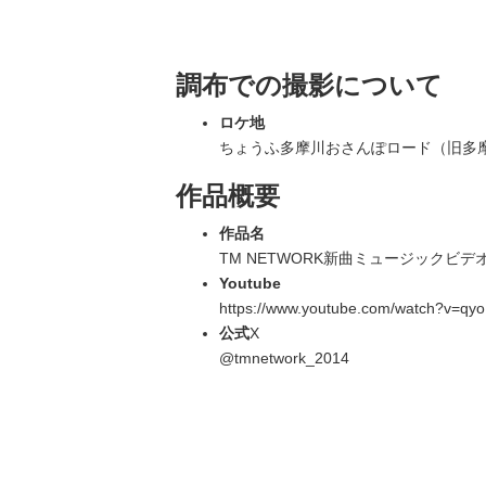
調布での撮影について
ロケ地
ちょうふ多摩川おさんぽロード（旧多
作品概要
作品名
TM NETWORK新曲ミュージックビデオ「Car
Youtube
https://www.youtube.com/watch?v=qy
公式
X
@tmnetwork_2014