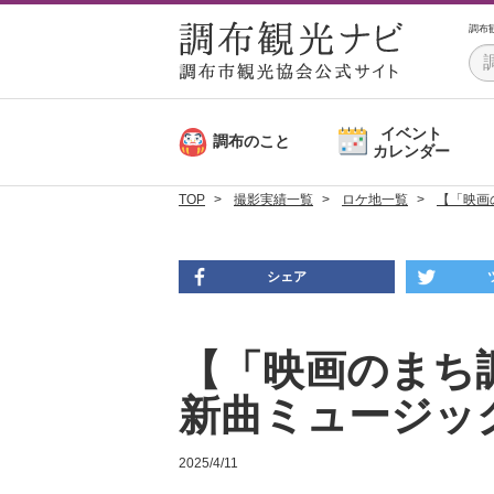
調布
イベント
調布のこと
カレンダー
TOP
撮影実績一覧
ロケ地一覧
【「映画の
シェア
【「映画のまち調
新曲ミュージックビデ
2025/4/11