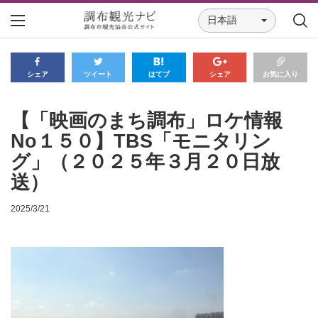
日本語
シェア
ツイート
はてブ
シェア
お気に入り
【「映画のまち調布」ロケ情報
No１５０】TBS「モニタリン
グ」（２０２５年３月２０日放
送）
2025/3/21