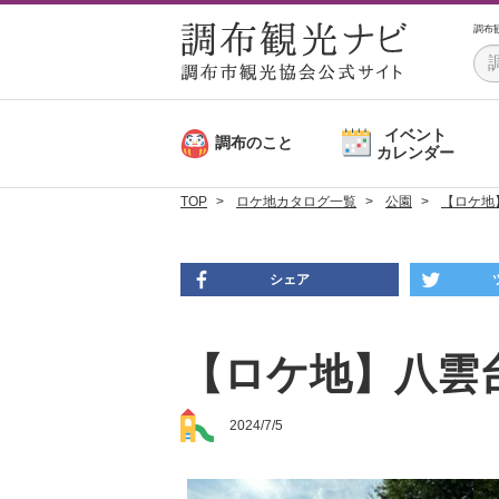
調布
イベント
調布のこと
カレンダー
TOP
ロケ地カタログ一覧
公園
【ロケ地
シェア
【ロケ地】八雲
2024/7/5