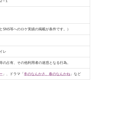
２−１
とSNS等へのロケ実績の掲載が条件です。）
イレ
等の占有、その他利用者の迷惑となる行為。
ー
」、ドラマ「
冬のなんかさ、春のなんかね
」など