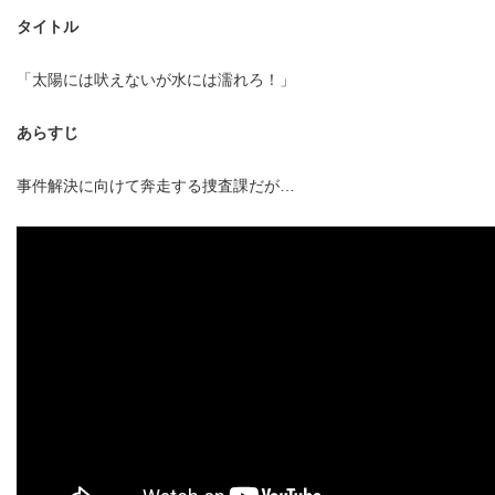
タイトル
「太陽には吠えないが水には濡れろ！」
あらすじ
事件解決に向けて奔走する捜査課だが…