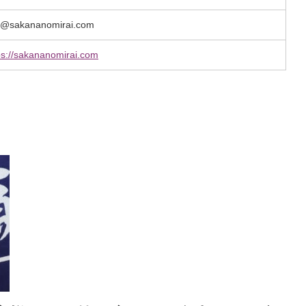
o@sakananomirai.com
ps://sakananomirai.com