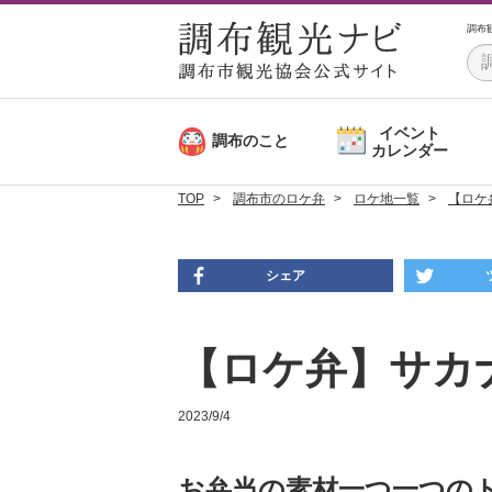
調布
イベント
調布のこと
カレンダー
TOP
調布市のロケ弁
ロケ地一覧
【ロケ
シェア
【ロケ弁】サカ
2023/9/4
お弁当の素材一つ一つの