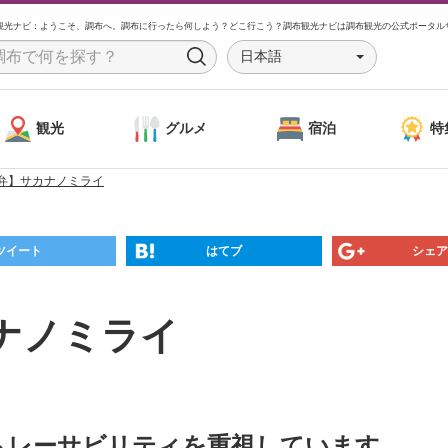
観光ナビ：ようこそ、調布へ。調布に行ったら何しよう？どこ行こう？調布観光ナビは調布観光の公式ポータル
日本語
S
e
a
観光
グルメ
宿泊
特
r
c
弁】サカナノミライ
h
ツイート
はてブ
シェア
ナノミライ
トレーサビリティを重視しています。