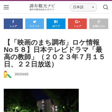
日本語
シェア
ツイート
はてブ
シェア
お気に入り
【「映画のまち調布」ロケ情報
No５８】日本テレビドラマ「最
高の教師」（２０２３年７月１５
日、２２日放送）
2023/10/2