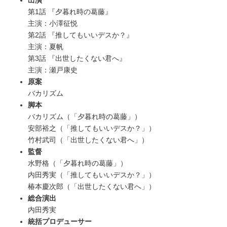
第1話 『夕暮れ時の葛藤』
主演：小澤征悦
第2話 『推してもいいデスか？』
主演：夏帆
第3話 『出世したくない君へ』
主演：瀬戸康史
原案
バカリズム
脚本
バカリズム（「夕暮れ時の葛藤」）
安部裕之（「推してもいいデスか？」）
竹村武司（「出世したくない君へ」）
監督
水野格（「夕暮れ時の葛藤」）
内田秀実（「推してもいいデスか？」）
椿本慶次郎（「出世したくない君へ」）
総合演出
内田秀実
統括プロデューサー