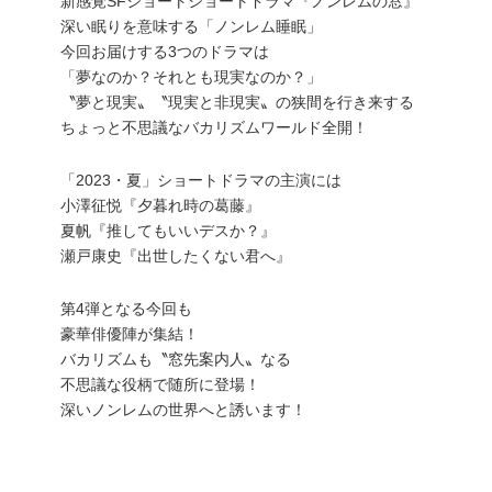
新感覚SFショートショートドラマ
『ノンレムの窓』
深い眠りを意味する「ノンレム睡眠」
今回お届けする3つのドラマは
「夢なのか？それとも現実なのか？」
〝夢と現実〟〝現実と非現実〟の狭間を行き来する
ちょっと不思議なバカリズムワールド全開！
「2023・夏」ショートドラマの主演には
小澤征悦『夕暮れ時の葛藤』
夏帆『推してもいいデスか？』
瀬戸康史『出世したくない君へ』
第4弾となる今回も
豪華俳優陣が集結！
バカリズムも〝窓先案内人〟なる
不思議な役柄で随所に登場！
深いノンレムの世界へと誘います！