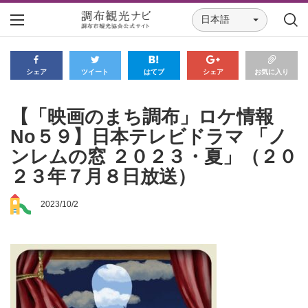
日本語
シェア
ツイート
はてブ
シェア
お気に入り
【「映画のまち調布」ロケ情報
No５９】日本テレビドラマ 「ノ
ンレムの窓 ２０２３・夏」（２０
２３年７月８日放送）
2023/10/2