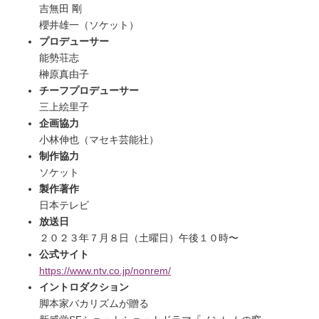
吉無田 剛
櫻井雄一（ソケット）
プロデューサー
能勢荘志
榊原真由子
チーフプロデューサー
三上絵里子
企画協力
小林伸也（マセキ芸能社）
制作協力
ソケット
製作著作
日本テレビ
放送日
２０２３年７月８日（土曜日）午後１０時〜
公式サイト
https://www.ntv.co.jp/nonrem/
イントロダクション
脚本家バカリズムが贈る