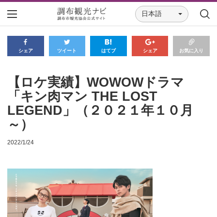
日本語
シェア
ツイート
はてブ
シェア
お気に入り
【ロケ実績】WOWOWドラマ
「キン肉マン THE LOST
LEGEND」（２０２１年１０月
～）
2022/1/24