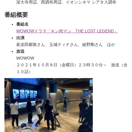
深大寺周辺、西調布周辺、イオンシネマ シアタス調布
番組概要
番組名
WOWOWドラマ「キン肉マン THE LOST LEGEND」
出演
眞栄田郷敦さん、玉城ティナさん、綾野剛さん ほか
放送
WOWOW
２０２１年１０月８日（金曜日）２３時３０分～ 放送（全
１０話）