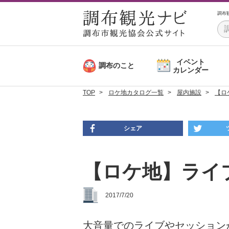
調布
イベント
調布のこと
カレンダー
TOP
ロケ地カタログ一覧
屋内施設
【ロ
シェア
【ロケ地】ライ
2017/7/20
大音量でのライブやセッション