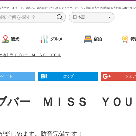
観光ナビ：ようこそ、調布へ。調布に行ったら何しよう？どこ行こう？調布観光ナビは調布観光の公式ポータル
日本語
S
e
a
観光
グルメ
宿泊
特
r
c
ケ地】ライブバー ＭＩＳＳ ＹＯＵ
h
ツイート
はてブ
シェア
ブバー ＭＩＳＳ ＹＯＵ
が楽しめます。防音完備です！