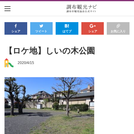
シェア
ツイート
はてブ
シェア
お気に入り
【ロケ地】しいの木公園
2020/4/15