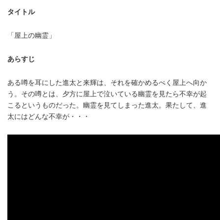
タイトル
「屋上の幽霊」
あらすじ
ある噂を耳にした進太と来輝は、それを確かめるべく屋上へ向か
う。その噂とは、夕方に屋上で泣いている幽霊を見たら不幸が起
こるというものだった。幽霊を見てしまった進太。果たして、進
太にはどんな不幸が・・・