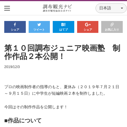
日本語
シェア
ツイート
はてブ
シェア
お気に入り
第１０回調布ジュニア映画塾 制
作作品２本公開！
2019/12/3
プロの映画制作者の指導のもと、夏休み（２０１９年７月２１日
～９月１５日）に中学生が短編映画２本を制作しました。
今回はその制作作品を公開します！
■作品について