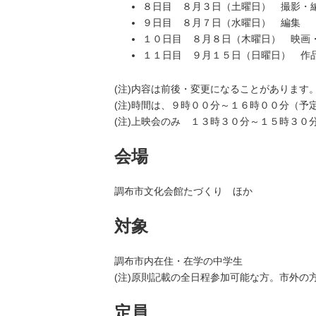
８日目 ８月３日（土曜日） 撮影・
９日目 ８月７日（水曜日） 編集
１０日目 ８月８日（木曜日） 映画
１１日目 ９月１５日（日曜日） 作
(注)内容は前後・変更になることがあります
(注)時間は、９時００分～１６時００分（予
(注)上映会のみ １３時３０分～１５時３０
会場
調布市文化会館たづくり ほか
対象
調布市内在住・在学の中学生
(注)原則記載の全日程参加可能な方。市外の
定員