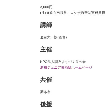
3,000円
(注)昼食弁当持参、ロケ交通費は実費負担
講師
夏目大一朗(監督)
主催
NPO法人調布まちづくりの会
調布ジュニア映画塾ホームページ
共催
調布市
後援