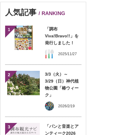
人気記事
/ RANKING
「調布
1
Viva!Bravo!!」を
発行しました！
2025/11/27
3/3（火）～
2
3/29（日）神代植
物公園「椿ウィー
ク」
2026/2/19
「パンと音楽とア
3
ンティーク2026