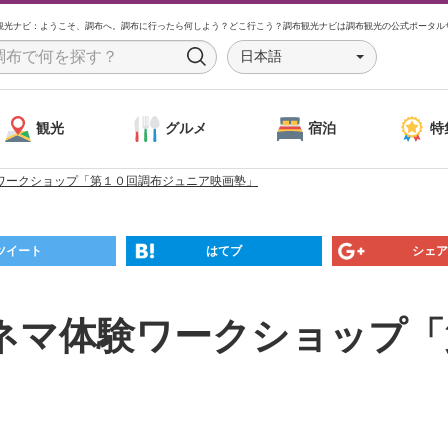
観光ナビ：ようこそ、調布へ。調布に行ったら何しよう？どこ行こう？調布観光ナビは調布観光の公式ポータル
日本語
S
e
a
観光
グルメ
宿泊
特
r
c
ワークショップ「第１０回調布ジュニア映画塾」
h
ツイート
はてブ
シェア
ネマ体験ワークショップ「