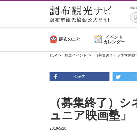
調布
イベント
調布のこと
カレンダー
TOP
観光イベント
（募集終了）シネマ体験
シェア
（募集終了）シ
ュニア映画塾」
2019/5/20