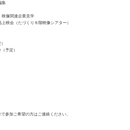
編集
・映像関連企業見学
品上映会（たづくり８階映像シアター）
。
定）
分（予定）
方で参加ご希望の方はご連絡ください。