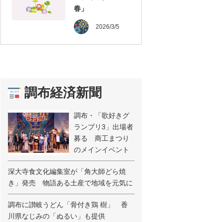
春」
2026/3/5
調布経済新聞
調布・「歌好きグ
ランプリ3」出場者
募る 商工まつり
のメインイベント
深大寺食文化編集室が「角大師どら焼
き」発売 物語ある土産で地域を元気に
調布に讃岐うどん「骨付き鶏 樹」 香
川県なじみの「ぬるい」も提供