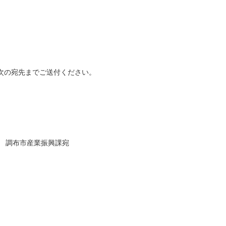
次の宛先までご送付ください。
5-1 調布市産業振興課宛