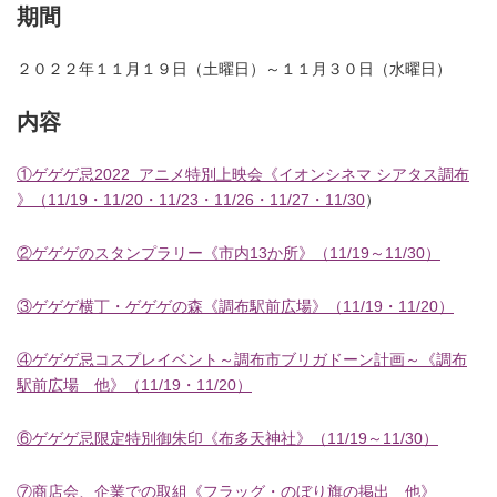
期間
２０２２年１１月１９日（土曜日）～１１月３０日（水曜日）
内容
①ゲゲゲ忌2022 アニメ特別上映会《イオンシネマ シアタス調布
》（11/19・11/20
・
11/23・
11/26・
11/27・
11/30
）
②ゲゲゲのスタンプラリー《市内13か所》（11/19～11/30）
③ゲゲゲ横丁・ゲゲゲの森《調布駅前広場》（11/19・11/20）
④ゲゲゲ忌コスプレイベント～調布市ブリガドーン計画～《調布
駅前広場 他》（11/19・11/20）
⑥ゲゲゲ忌限定特別御朱印《布多天神社》（11/19～11/30）
⑦商店会、企業での取組《フラッグ・のぼり旗の掲出 他》