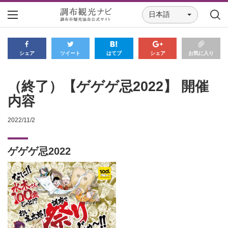
日本語
シェア
ツイート
はてブ
シェア
お気に入り
（終了）【ゲゲゲ忌2022】 開催
内容
2022/11/2
ゲゲゲ忌2022