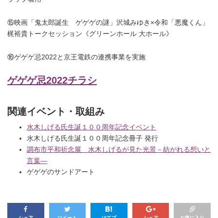
⑮映画「鬼太郎誕生 ゲゲゲの謎」沢城みゆき×令和「悪魔くん」
梶裕貴トークセッション《グリーンホール 大ホール》
⑯ゲゲゲ忌2022と京王電鉄の連携事業を実施
ゲゲゲ忌2022チラシ
関連イベント・取組み
水木しげる氏生誕１００周年記念イベント
水木しげる氏生誕１００周年記念冊子 発行
調布市平和祈念展 水木しげるが見た光景－紡がれる想いと
言葉―
ゲゲゲのサンドアート
シェア
ツイート
はてブ
シェア
お気に入り