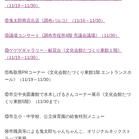
（11/19～11/30）
⑧鬼太郎商店出店《調布パルコ》（11/16～11/30）
⑨議場コンサート《調布市役所4階 市議会議場》（11/30）
⑩ゲゲゲギャラリー・献花台《文化会館たづくり東館１階》
（11/19～11/30）
⑪鳥取県PRコーナー《文化会館たづくり東館1階 エントランスホ
ール》（11/19～11/30）
⑫市立中央図書館で水木しげるさんコーナー展示《文化会館たづ
くり東館5階》（11/30まで）
⑬市立小・中学校、公立保育園の給食特別メニュー
⑭市職員等による鬼太郎ちゃんちゃんこ、オリジナルネックスト
ラップ着用