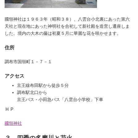
國領神社は１９６３年（昭和３８）、八雲台小北裏にあった第六
天社と現在地にあった神明社を合祀して新社殿を造営し遷座しま
した。境内の大木の藤は初夏５月に華麗な花を咲かせます。
住所
調布市国領町１－７－１
アクセス
京王線布田駅から徒歩５分
調布駅北口から
京王バス・小田急バス「八雲台小学校」下車
ＨＰ
國領神社
３．四季の多摩川と花火