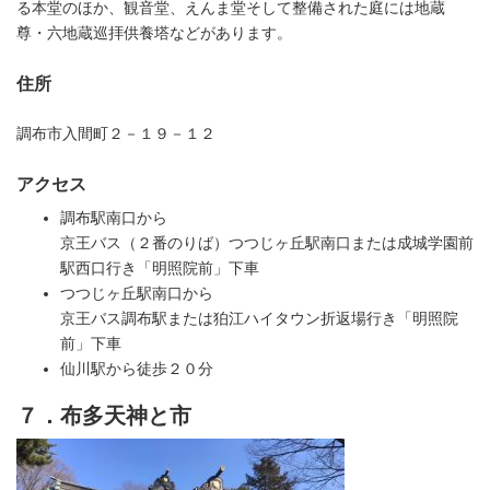
る本堂のほか、観音堂、えんま堂そして整備された庭には地蔵
尊・六地蔵巡拝供養塔などがあります。
住所
調布市入間町２－１９－１２
アクセス
調布駅南口から
京王バス（２番のりば）つつじヶ丘駅南口または成城学園前
駅西口行き「明照院前」下車
つつじヶ丘駅南口から
京王バス調布駅または狛江ハイタウン折返場行き「明照院
前」下車
仙川駅から徒歩２０分
７．布多天神と市