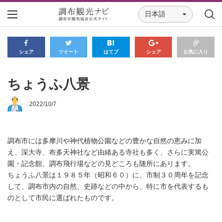
日本語
シェア
ツイート
はてブ
シェア
お気に入り
ちょうふ八景
2022/10/7
調布市には多摩川や神代植物公園などの豊かな自然の恵みに加
え、深大寺、布多天神社など由緒ある寺社も多く、さらに実篤公
園・記念館、調布飛行場などの見どころも随所にあります。
ちょうふ八景は１９８５年（昭和６０）に、市制３０周年を記念
して、調布市内の自然、史跡などの中から、特に市を代表するも
のとして市民に選ばれたものです。