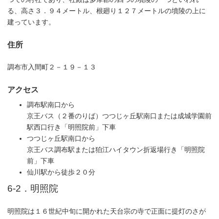
る、高さ３．９４メートル、根廻り１２７メートルの墳陵の上に
建っています。
住所
調布市入間町２－１９－１３
アクセス
調布駅南口から
京王バス（２番のりば）つつじヶ丘駅南口または成城学園前
駅西口行き「明照院前」下車
つつじヶ丘駅南口から
京王バス調布駅または狛江ハイタウン折返場行き「明照院
前」下車
仙川駅から徒歩２０分
6-2．明照院
明照院は１６世紀中旬に開かれた天台宗の寺で正面に提灯のさが