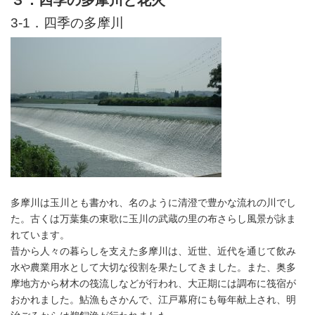
3-1．四季の多摩川
多摩川は玉川とも書かれ、名のように清澄で豊かな流れの川でし
た。古くは万葉集の東歌に玉川の武蔵の里の布さらし風景が詠ま
れています。
昔から人々の暮らしを支えた多摩川は、近世、近代を通じて飲み
水や農業用水として大切な役割を果たしてきました。また、奥多
摩地方から材木の筏流しなどが行われ、大正期には調布に筏宿が
おかれました。鮎漁もさかんで、江戸幕府にも毎年献上され、明