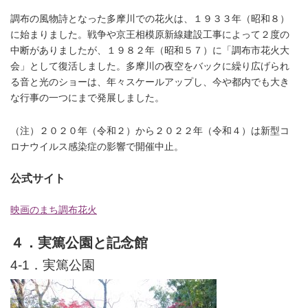
調布の風物詩となった多摩川での花火は、１９３３
年（昭和８）
に始まりました。戦争や京王相模原新線建設工事によって２度の
中断がありましたが、１９８２年（昭和５７）に「調布市花火大
会」として復活しました。多摩川の夜空をバックに繰り広げられ
る音と光のショーは、年々スケールアップし、今や都内でも大き
な行事の一つにまで発展しました。
（注）２０２０年（令和２）から２０２２年（令和４）は新型コ
ロナウイルス感染症の影響で開催中止
。
公式サイト
映画のまち調布花火
４．実篤公園と記念館
4-1．実篤公園