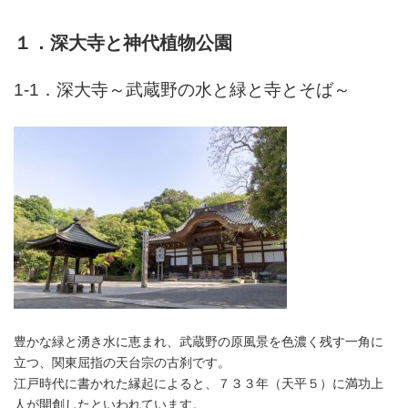
１．深大寺と神代植物公園
1-1．深大寺～武蔵野の水と緑と寺とそば～
豊かな緑と湧き水に恵まれ、武蔵野の原風景を色濃く残す一角に
立つ、関東屈指の天台宗の古刹です。
江戸時代に書かれた縁起によると、７３３年（天平５）に満功上
人が開創したといわれています。