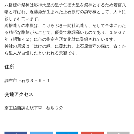
八幡様の祭神は応神天皇の皇子仁徳天皇を祭神とするため若宮八
幡と呼ばれ、近藤勇が生まれた上石原村の鎮守様として、人々に
親しまれています。
総檜造りの本殿は、こけらぶき一間社流造り、そして全体にわた
る精巧な彫刻がみごとで、優美で格調高いものであり、１９６７
年（昭和４２）に市の指定有形文化財に登録されています。
神社の周辺は「はけの緑」に覆われ、上石原鎮守の森は、古くか
ら里人が自慢したといわれる景観です。
住所
調布市下石原３－５－１
交通アクセス
京王線西調布駅下車 徒歩６分