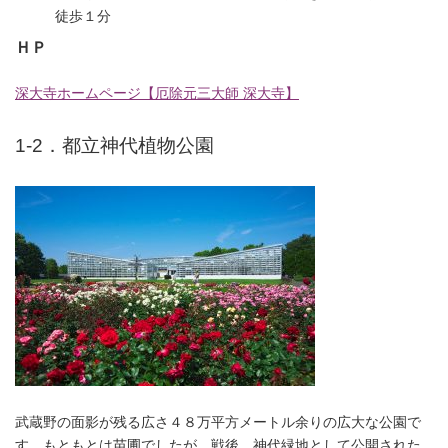
徒歩１分
ＨＰ
深大寺ホームページ【厄除元三大師 深大寺】
1-2．都立神代植物公園
武蔵野の面影が残る広さ４８万平方メートル余りの広大な公園で
す。もともとは苗圃でしたが、戦後、神代緑地として公開された