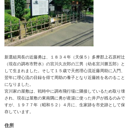
新選組局長の近藤勇は、１８３４年（天保５）多摩郡上石原村辻
（現在の調布市野水）の宮川久次郎の三男（幼名宮川勝五郎）と
して生まれました。そして１５歳で天然理心流近藤周助に入門、
翌年に理心流の目録を得て周助の養子となり近藤姓を名のること
になりました。
宮川家の屋敷は、戦時中に調布飛行場に隣接しているため取り壊
され、現在は屋敷の東南隅に勇が産湯に使った井戸が残るのみで
すが、１９７７年（昭和５２）４月に、生家跡を市史跡として保
存しています。
住所