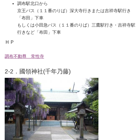
調布駅北口から
京王バス（１１番のりば）深大寺行きまたは吉祥寺駅行き
「布田」下車
もしくは小田急バス（１１番のりば）三鷹駅行き・吉祥寺駅
行きなど「布田」下車
ＨＰ
調布不動尊 常性寺
2-2．國領神社(千年乃藤)