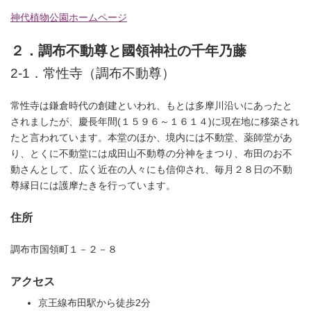
神代植物公園ホームページ
２．調布不動尊と國領神社の千年乃藤
2-1．常性寺（調布不動尊）
常性寺は鎌倉時代の創建といわれ、もとは多摩川沿いにあったと
されましたが、慶長年間(１５９６～１６１４)に現在地に移築され
たと言われています。本堂のほか、境内には不動堂、薬師堂があ
り、とくに不動堂には成田山不動尊の分神をまつり、布田のお不
動さんとして、広く近在の人々にも信仰され、毎月２８日の不動
尊縁日には護摩たきを行っています。
住所
調布市国領町１－２－８
アクセス
京王線布田駅から徒歩2分