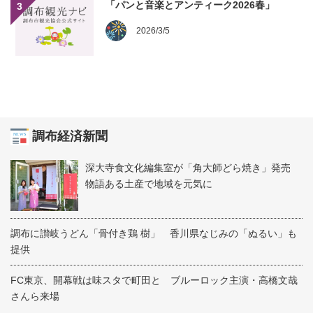
「パンと音楽とアンティーク2026春」
3
2026/3/5
調布経済新聞
深大寺食文化編集室が「角大師どら焼き」発売
物語ある土産で地域を元気に
調布に讃岐うどん「骨付き鶏 樹」 香川県なじみの「ぬるい」も
提供
FC東京、開幕戦は味スタで町田と ブルーロック主演・高橋文哉
さんら来場