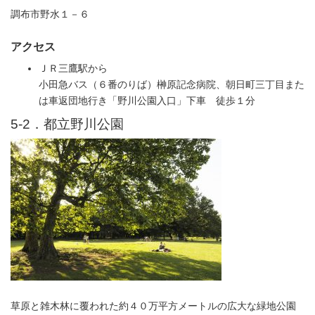
調布市野水１－６
アクセス
ＪＲ三鷹駅から
小田急バス（６番のりば）榊原記念病院、朝日町三丁目また
は車返団地行き「野川公園入口」下車 徒歩１分
5-2．都立野川公園
草原と雑木林に覆われた約４０万平方メートルの広大な緑地公園