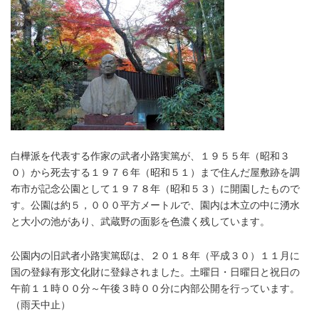
白樺派を代表する作家の武者小路実篤が、１９５５年（昭和３
０）から死去する１９７６年（昭和５１）まで住んだ屋敷跡を調
布市が記念公園として１９７８年（昭和５３）に開園したもので
す。公園は約５，０００平方メートルで、園内は木立の中に湧水
と大小の池があり、武蔵野の面影を色濃く残しています。
公園内の旧
武者小路実篤邸
は、２０１８年（平成３０）１１月に
国の登録有形文化財に登録されました。土曜日・日曜日と祝日の
午前１１時００分～午後３時００分に内部公開を行っています。
（雨天中止）