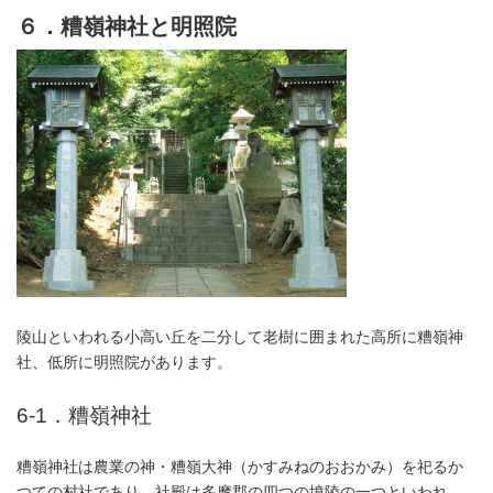
６．糟嶺神社と明照院
陵山といわれる小高い丘を二分して老樹に囲まれた高所に糟嶺神
社、低所に明照院があります。
6-1．糟嶺神社
糟嶺神社は農業の神・糟嶺大神（かすみねのおおかみ）を祀るか
つての村社であり、社殿は多摩郡の四つの墳陵の一つといわれ