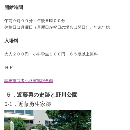
開館時間
午前９時００分～午後５時００分
休館日は月曜日（月曜日が祝日の場合は翌日）、年末年始
入場料
大人２００円 小中学生１００円 ６５歳以上無料
ＨＰ
調布市武者小路実篤記念館
５．近藤勇の史跡と野川公園
5-1．近藤勇生家跡