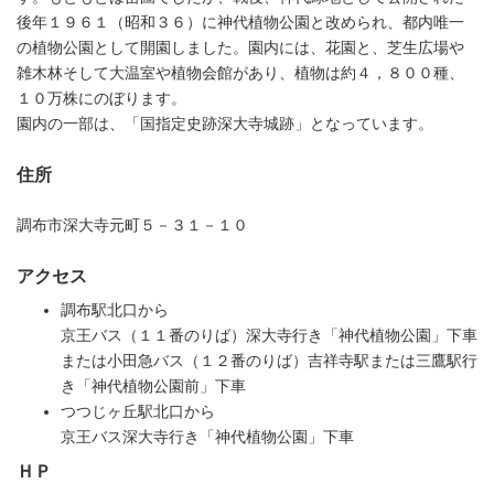
後年１９６１（昭和３６）に神代植物公園と改められ、都内唯一
の植物公園として開園しました。
園内には、花園と、芝生広場や
雑木林そして大温室や植物会館があり、植物は約４，８００種、
１０万株にのぼります。
園内の一部は、「国指定史跡深大寺城跡」となっています。
住所
調布市深大寺元町５－３１－１０
アクセス
調布駅北口から
京王バス（１１番のりば）深大寺行き「神代植物公園」下車
または小田急バス（１２番のりば）吉祥寺駅または三鷹駅行
き「神代植物公園前」下車
つつじヶ丘駅北口から
京王バス深大寺行き「神代植物公園」下車
ＨＰ