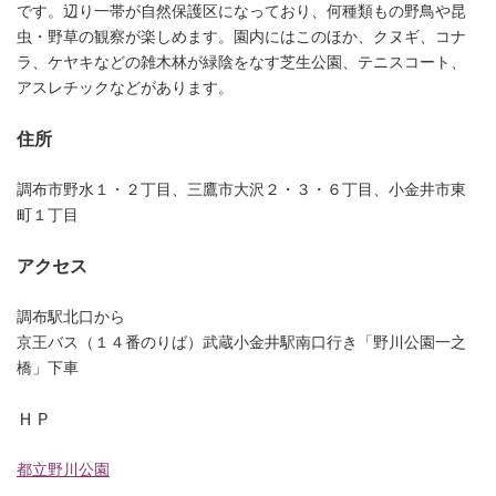
です。辺り一帯が自然保護区になっており、何種類もの野鳥や昆
虫・野草の観察が楽しめます。園内にはこのほか、クヌギ、コナ
ラ、ケヤキなどの雑木林が緑陰をなす芝生公園、テニスコート、
アスレチックなどがあります。
住所
調布市野水１・２丁目、三鷹市大沢２・３・６丁目、小金井市東
町１丁目
アクセス
調布駅北口から
京王バス（１４番のりば）武蔵小金井駅南口行き「野川公園一之
橋」下車
ＨＰ
都立野川公園