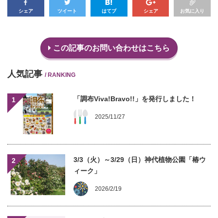
シェア
ツイート
はてブ
シェア
お気に入り
この記事のお問い合わせはこちら
人気記事
/ RANKING
「調布Viva!Bravo!!」を発行しました！
1
2025/11/27
3/3（火）～3/29（日）神代植物公園「椿ウ
2
ィーク」
2026/2/19