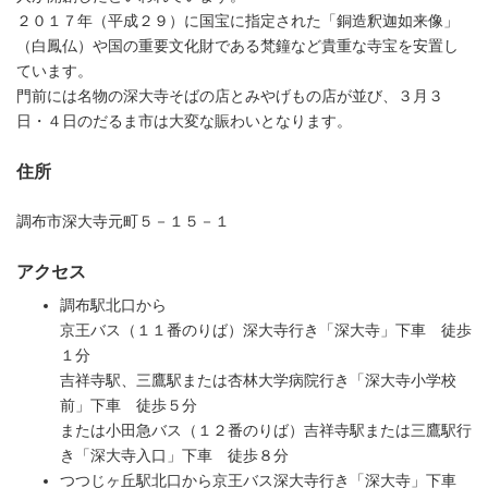
２０１７年（平成２９）に国宝に指定された「銅造釈迦如来像」
（白鳳仏）や国の重要文化財である梵鐘など貴重な寺宝を安置し
ています。
門前には名物の深大寺そばの店とみやげもの店が並び、３月３
日・４日のだるま市は大変な賑わいとなります。
住所
調布市深大寺元町５－１５－１
アクセス
調布駅北口から
京王バス（１１番のりば）深大寺行き「深大寺」下車 徒歩
１分
吉祥寺駅、三鷹駅または杏林大学病院行き「深大寺小学校
前」下車 徒歩５分
または小田急バス（１２番のりば）吉祥寺駅または三鷹駅行
き「深大寺入口」下車 徒歩８分
つつじヶ丘駅北口から京王バス深大寺行き「深大寺」下車