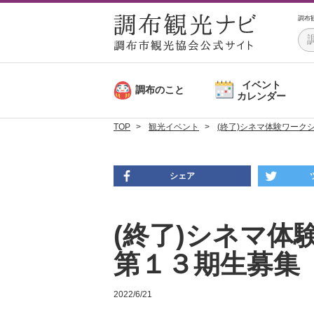
調布
イベント
調布のこと
カレンダー
TOP
観光イベント
(終了)シネマ体験ワー
シェア
(終了)シネマ
第１３期生募集
2022/6/21