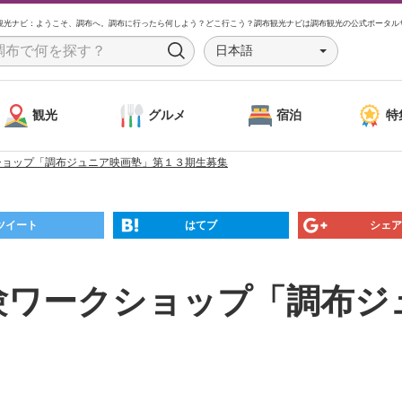
観光ナビ：ようこそ、調布へ。調布に行ったら何しよう？どこ行こう？調布観光ナビは調布観光の公式ポータル
日本語
S
e
a
観光
グルメ
宿泊
特
r
c
クショップ「調布ジュニア映画塾」第１３期生募集
h
ツイート
はてブ
シェア
体験ワークショップ「調布ジ