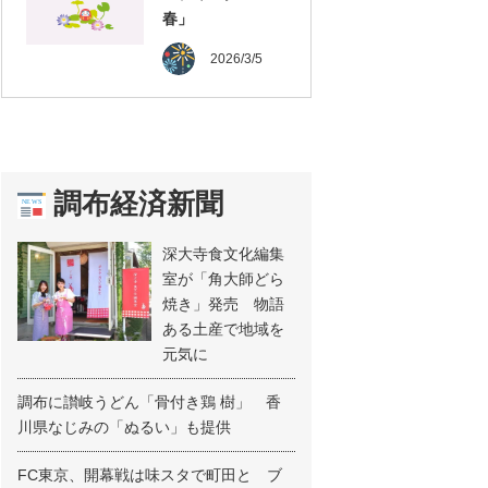
春」
2026/3/5
調布経済新聞
深大寺食文化編集
室が「角大師どら
焼き」発売 物語
ある土産で地域を
元気に
調布に讃岐うどん「骨付き鶏 樹」 香
川県なじみの「ぬるい」も提供
FC東京、開幕戦は味スタで町田と ブ