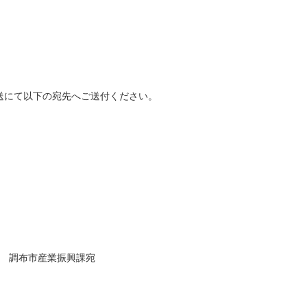
送にて以下の宛先へご送付ください。
-1 調布市産業振興課宛