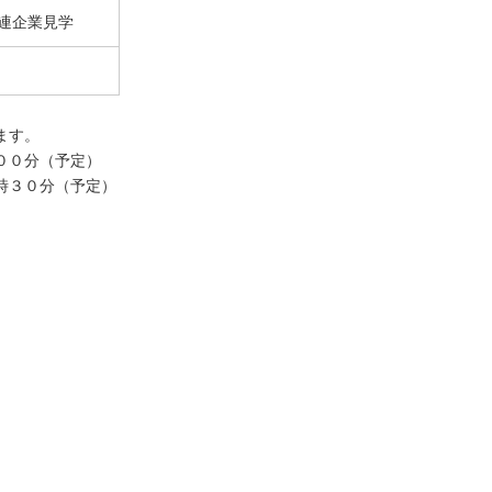
連企業見学
ます。
００分（予定）
時３０分（予定）