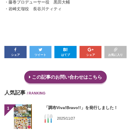
・藤巻プロデューサー役 黒田大輔
・岩崎丈瑠役 長谷川ティティ
シェア
ツイート
はてブ
シェア
お気に入り
この記事のお問い合わせはこちら
人気記事
/ RANKING
「調布Viva!Bravo!!」を発行しました！
1
2025/11/27