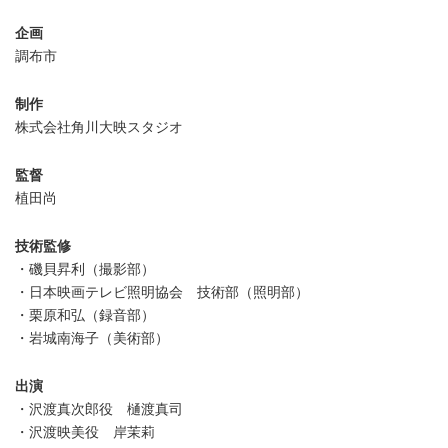
企画
調布市
制作
株式会社角川大映スタジオ
監督
植田尚
技術監修
・磯貝昇利（撮影部）
・日本映画テレビ照明協会 技術部（照明部）
・栗原和弘（録音部）
・岩城南海子（美術部）
出演
・沢渡真次郎役 樋渡真司
・沢渡映美役 岸茉莉