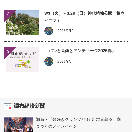
3/3（火）～3/29（日）神代植物公園「椿ウ
2
ィーク」
2026/2/19
「パンと音楽とアンティーク2026春」
3
2026/3/5
調布経済新聞
調布・「歌好きグランプリ3」出場者募る 商工
まつりのメインイベント