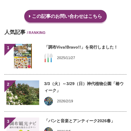
この記事のお問い合わせはこちら
人気記事
/ RANKING
「調布Viva!Bravo!!」を発行しました！
1
2025/11/27
3/3（火）～3/29（日）神代植物公園「椿ウ
2
ィーク」
2026/2/19
「パンと音楽とアンティーク2026春」
3