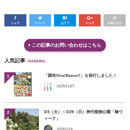
シェア
ツイート
はてブ
シェア
お気に入り
この記事のお問い合わせはこちら
人気記事
/ RANKING
「調布Viva!Bravo!!」を発行しました！
1
2025/11/27
3/3（火）～3/29（日）神代植物公園「椿ウ
2
ィーク」
2026/2/19