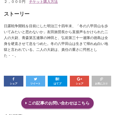
２，０００円
チケット購入方法
ストーリー
日露戦争開戦を目前にした明治三十四年末、「冬の八甲田山を歩
いてみたいと思わないか」友田旅団長から直接声をかけられた二
人の大尉、青森第五連隊の神田と、弘前第三十一連隊の徳島は全
身を硬直させて息をつめた。冬の八甲田山は生きて帰れぬ白い地
獄と言われている。二人の大尉は、責任の重さに愕然とし
た・・。
シェア
ツイート
はてブ
シェア
お気に入り
この記事のお問い合わせはこちら