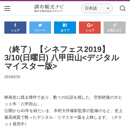
日本語
シェア
ツイート
はてブ
シェア
お気に入り
（終了）【シネフェス2019】
3/10(日曜日) 八甲田山<デジタル
マイスター版>
2019/2/15
映画史に残る傑作であり、数々の伝説を残した、空前絶後の大ヒ
ット作「八甲田山」。
公開から41年を経たいま、木村大作撮影監督の監修のもと、史上
最高画質で甦ったデジタル・リマスター版を上映します。（チケ
ット発売中）